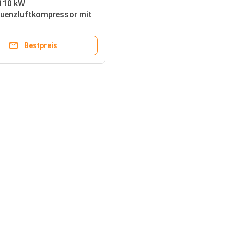
 110 kW
quenzluftkompressor mit
tssicherung
Bestpreis