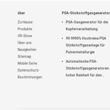
über
PSA-Stickstoffgasgenerato
Zu Hause
PSA-Gasgenerator für die
Produkte
Kupferverarbeitung
VR-Show
99.9995% Hochreine PSA
Über uns
Stickstoffgasanlage für
Neuigkeiten
Pulvermetallurgie
Sitemap
Automatische PSA-
Mobile Seite
Stickstoffgasgeneratoren 
Datenschutz-
hoher Reinheit für den
Bestimmungen
Brennschutz vor Ort