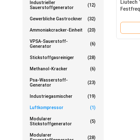
Liutech
Industrieller
(12)
Sauerstoffgenerator
Festfre
Qualitä
Gewerbliche Gastrockner
(32)
Ammoniakcracker-Einheit
(20)
VPSA-Sauerstoff-
(6)
Generator
Stickstoffgasreiniger
(28)
Methanol-Kracker
(6)
Psa-Wasserstoff-
(23)
Generator
Industriegasmischer
(19)
Luftkompressor
(1)
Modularer
(5)
Stickstoffgenerator
Modularer
(28)