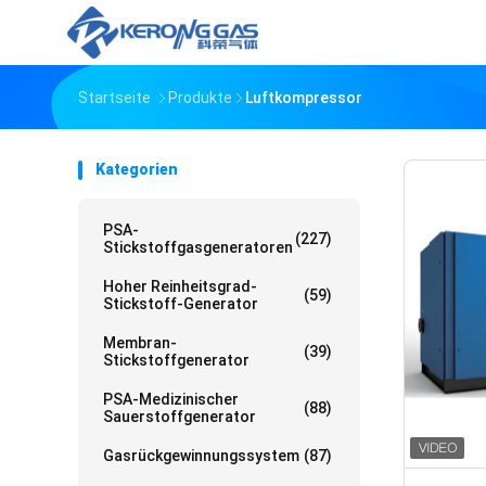
Startseite
Produkte
Luftkompressor
Kategorien
PSA-
(227)
Stickstoffgasgeneratoren
Hoher Reinheitsgrad-
(59)
Stickstoff-Generator
Membran-
(39)
Stickstoffgenerator
PSA-Medizinischer
(88)
Sauerstoffgenerator
Gasrückgewinnungssystem
(87)