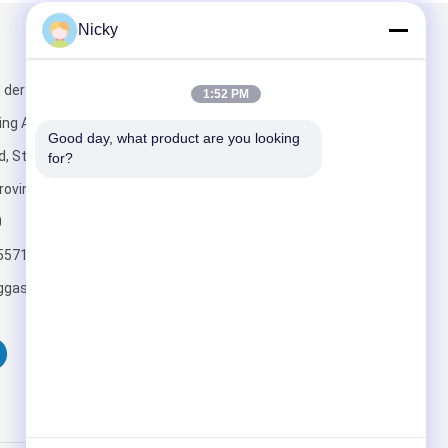
Nicky
Mailen Sie uns
h der Kreuzung
1:52 PM
ling Avenue und
Good day, what product are you looking 
d, Stadt
for?
rovinz Henan,
0
Senden Sie
5571
ggas.com