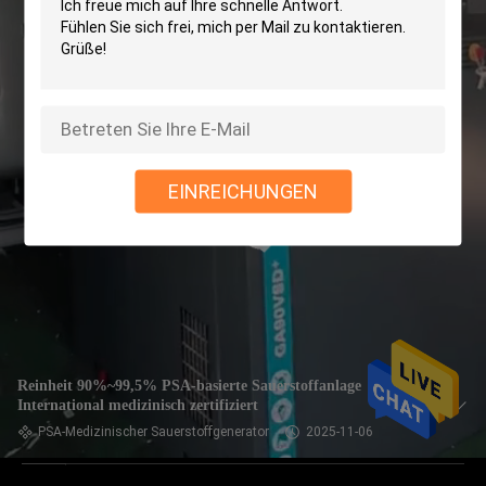
EINREICHUNGEN
Reinheit 90%~99,5% PSA-basierte Sauerstoffanlage
International medizinisch zertifiziert
PSA-Medizinischer Sauerstoffgenerator
2025-11-06