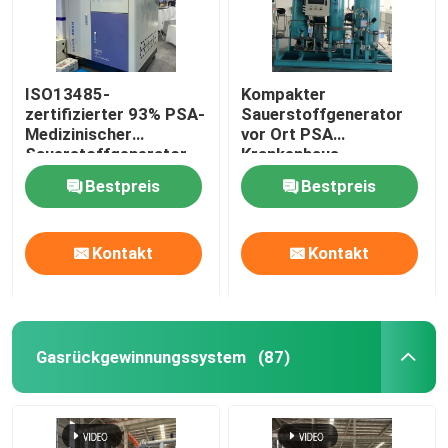
ISO13485-
Kompakter
zertifizierter 93% PSA-
Sauerstoffgenerator
Medizinischer
vor Ort PSA
Sauerstoffgenerator
Krankenhaus
mit Füllstation
Sauerstoffgenerator
Bestpreis
Bestpreis
Ölfrei
Kontakt
Kontakt
Gasrückgewinnungssystem
(87)