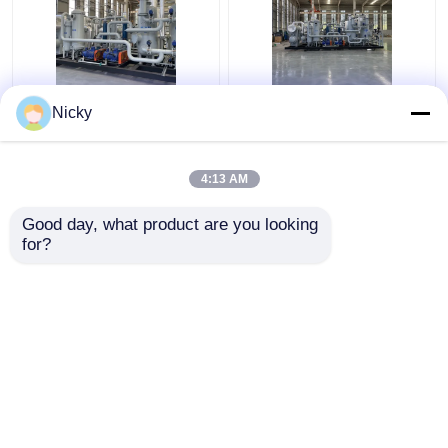
Niederdruck-
Automatisches
Nicky
Explosionssicherheitsgasrückgewinnungssystem
kompaktes
Wasserstoffrückgewinnungseinheit
Gasrückgewinnungssyste
hoher Reinheit Einfache
4:13 AM
Installation
Bestpreis
Bestpreis
Good day, what product are you looking 
for?
Kontakt
Kontakt
Sehen Sie mehr an
Startseite
Über uns
Kontakt
Desktop Site
Sitemap
Privacy policy