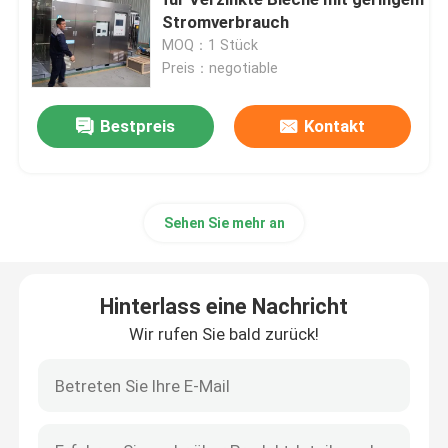
Stromverbrauch
MOQ：1 Stück
Membran-Stickstoffgenerator
Preis：negotiable
PSA-Medizinischer Sauerstoffgenerator
Bestpreis
Kontakt
Gasrückgewinnungssystem
Sehen Sie mehr an
Industrieller Sauerstoffgenerator
Hinterlass eine Nachricht
Gewerbliche Gastrockner
Wir rufen Sie bald zurück!
Ammoniakcracker-Einheit
VPSA-Sauerstoff-Generator