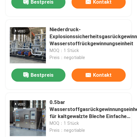
Bestpreis
Kontakt
Niederdruck-
Explosionssicherheitsgasrückgewin
Wasserstoffrückgewinnungseinheit
MOQ：1 Stück
Preis：negotiable
Bestpreis
Kontakt
0.5bar
Wasserstoffgasrückgewinnungseinhe
für kaltgewalzte Bleche Einfache
Montage
MOQ：1 Stück
Preis：negotiable