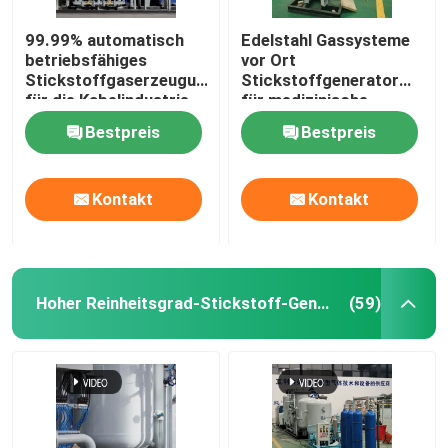
99.99% automatisch
Edelstahl Gassysteme
betriebsfähiges
vor Ort
Stickstoffgaserzeugungssystem
Stickstoffgenerator
für die Kabelindustrie
für medizinische
Zwecke mit Sterilisator
Bestpreis
Bestpreis
Kontakt
Kontakt
Hoher Reinheitsgrad-Stickstoff-Generator
(59)