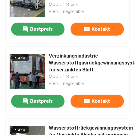
MOQ：1 Stück
Preis：negotiable
Werksbesichtigung
Bestpreis
Kontakt
Qualitätskontrolle
Kontakt mit uns
Verzinkungsindustrie
Wasserstoffgasrückgewinnungssys
für verzinktes Blatt
Neuigkeiten
MOQ：1 Stück
Preis：negotiable
Bitte um ein Angebot
Bestpreis
Kontakt
PSA-Stickstoffgasgeneratoren
Wasserstoffrückgewinnungssystem
Hoher Reinheitsgrad-Stickstoff-Generator
für Verzinkte Bleche mit geringem