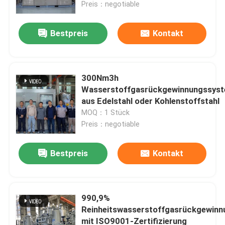
Preis：negotiable
Bestpreis
Kontakt
300Nm3h
Wasserstoffgasrückgewinnungssys
aus Edelstahl oder Kohlenstoffstahl
MOQ：1 Stück
Preis：negotiable
Bestpreis
Kontakt
Zu Hause
Produkte
990,9%
Reinheitswasserstoffgasrückgewin
mit ISO9001-Zertifizierung
Über uns