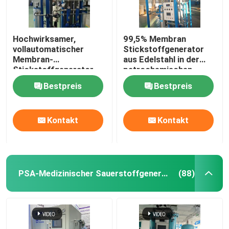
Hochwirksamer,
99,5% Membran
vollautomatischer
Stickstoffgenerator
Membran-
aus Edelstahl in der
Stickstoffgenerator
petrochemischen
für die Petrochemie
Industrie
Bestpreis
Bestpreis
Kontakt
Kontakt
PSA-Medizinischer Sauerstoffgenerator
(88)