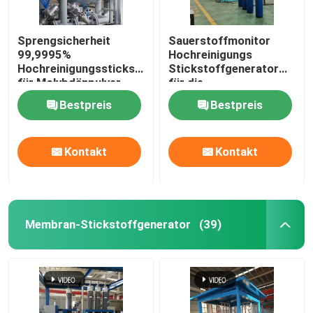
Sprengsicherheit
Sauerstoffmonitor
99,9995%
Hochreinigungs
Hochreinigungsstickstoffgenerator
Stickstoffgenerator
für Molybdänpulver
für die
Pulvermetallurgie
Bestpreis
Bestpreis
Kontakt
Kontakt
Membran-Stickstoffgenerator
(39)