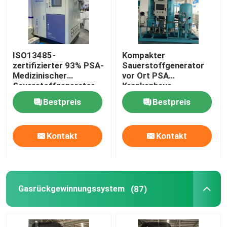
ISO13485-
Kompakter
zertifizierter 93% PSA-
Sauerstoffgenerator
Medizinischer
vor Ort PSA
Sauerstoffgenerator
Krankenhaus
mit Füllstation
Sauerstoffgenerator
Bestpreis
Bestpreis
Ölfrei
Kontakt
Kontakt
Gasrückgewinnungssystem
(87)