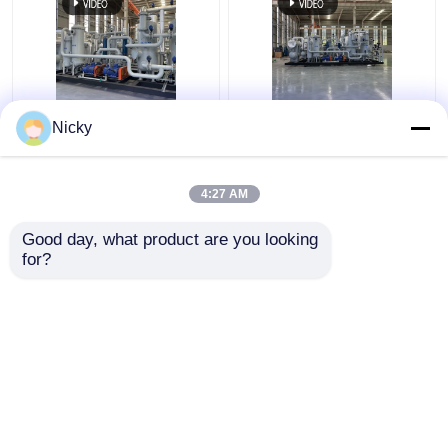
Niederdruck-
Automatisches
Nicky
Explosionssicherheitsgasrückgewinnungssystem
kompaktes
Wasserstoffrückgewinnungseinheit
Gasrückgewinnungssyste
hoher Reinheit Einfache
4:27 AM
Installation
Bestpreis
Bestpreis
Good day, what product are you looking 
for?
Kontakt
Kontakt
Sehen Sie mehr an
Startseite
Über uns
Kontakt
Desktop Site