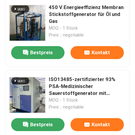
450 V Energieeffizienz Membran
Stickstoffgenerator für Öl und
Gas
MOQ：1 Stück
Preis：negotiable
Bestpreis
Kontakt
ISO13485-zertifizierter 93%
PSA-Medizinischer
Sauerstoffgenerator mit
Füllstation
MOQ：1 Stück
Preis：negotiable
Bestpreis
Kontakt