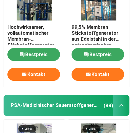
Hochwirksamer,
99,5% Membran
vollautomatischer
Stickstoffgenerator
Membran-
aus Edelstahl in der
Stickstoffgenerator
petrochemischen
für die Petrochemie
Industrie
Bestpreis
Bestpreis
Kontakt
Kontakt
PSA-Medizinischer Sauerstoffgenerator
(88)