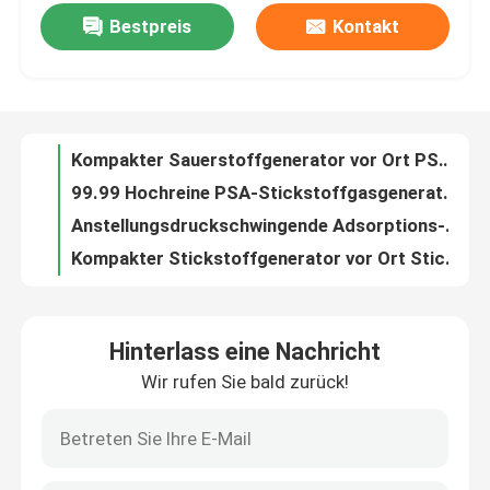
Bestpreis
Kontakt
ISO13485 Medizinisch zertifizierter PSA Medizinischer Sauerstoffgenerator für Krankenhäuser
Kompakter Sauerstoffgenerator vor Ort PSA Krankenhaus Sauerstoffgenerator Ölfrei
Werksbesichtigung
99.99 Hochreine PSA-Stickstoffgasgeneratoren für das Laserschneiden vor Ort
Anstellungsdruckschwingende Adsorptions-Industrie-PSA-Stickstoffgasgeneratoren
Qualitätskontrolle
Kompakter Stickstoffgenerator vor Ort Stickstoff Membrangenerator Energieeffizienz
Sicherheit Portable Membran Stickstoffgenerator Anlage Große Kapazität
Kontakt mit uns
Ammoniak-Krackeranlage mit hohem Wirkungsgrad
Automatische Ammoniak-Krackeranlage Ammoniak-Krackeranlage Niedriger Verbrauch
Neuigkeiten
Automatische Bedienung Einfache Installation Wasserstoffgasrückgewinnungssystem
Energieeinsparende Wasserstoffgasrückgewinnungsanlage für Kaltwalzwerke
Bitte um ein Angebot
Hinterlass eine Nachricht
Kompakte Größe Portable Inertgas Industrie Gas Trockner Maschine hohe Effizienz
Wir rufen Sie bald zurück!
Kohlenstoffstahl-Material Druckschwing-Adsorption PSA Stickstoffgasgeneratoren
PSA-Stickstoffgasgeneratoren
50 Hz PSA-Stickstoffgasgeneratoren mit Druckbehälterzertifikat
30NM3 ISO9001-zertifizierte PSA-Stickstoffgasgeneratoren zum Laserschneiden
Hoher Reinheitsgrad-Stickstoff-Generator
Niedrigleistungs-PSA-Stickstoffgasgeneratoren zum Laserschneiden