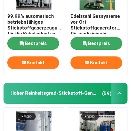
Stickstoffgasreiniger
99.99% automatisch
Edelstahl Gassysteme
betriebsfähiges
vor Ort
Stickstoffgaserzeugungssystem
Stickstoffgenerator
Methanol-Kracker
für die Kabelindustrie
für medizinische
Zwecke mit Sterilisator
Bestpreis
Bestpreis
Psa-Wasserstoff-Generator
Kontakt
Kontakt
Industriegasmischer
Luftkompressor
Hoher Reinheitsgrad-Stickstoff-Generator
(59)
Modularer Stickstoffgenerator
Modularer Sauerstoffgenerator