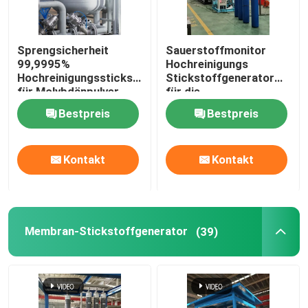
Sprengsicherheit
Sauerstoffmonitor
99,9995%
Hochreinigungs
Hochreinigungsstickstoffgenerator
Stickstoffgenerator
für Molybdänpulver
für die
Pulvermetallurgie
Bestpreis
Bestpreis
Kontakt
Kontakt
Membran-Stickstoffgenerator
(39)