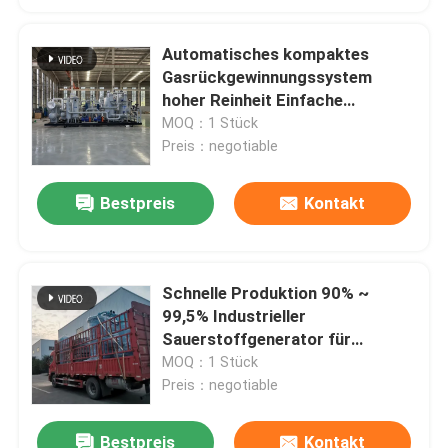
Automatisches kompaktes
Gasrückgewinnungssystem
hoher Reinheit Einfache
Installation
MOQ：1 Stück
Preis：negotiable
Bestpreis
Kontakt
Schnelle Produktion 90% ~
99,5% Industrieller
Sauerstoffgenerator für
Füllflaschen
MOQ：1 Stück
Preis：negotiable
Bestpreis
Kontakt