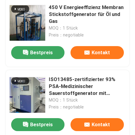
450 V Energieeffizienz Membran
Stickstoffgenerator für Öl und
Gas
MOQ：1 Stück
Preis：negotiable
Bestpreis
Kontakt
ISO13485-zertifizierter 93%
PSA-Medizinischer
Sauerstoffgenerator mit
Füllstation
MOQ：1 Stück
Preis：negotiable
Bestpreis
Kontakt