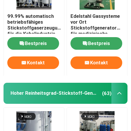
Stickstoffgasreiniger
99.99% automatisch
Edelstahl Gassysteme
betriebsfähiges
vor Ort
Stickstoffgaserzeugungssystem
Stickstoffgenerator
Methanol-Kracker
für die Kabelindustrie
für medizinische
Zwecke mit Sterilisator
Bestpreis
Bestpreis
Psa-Wasserstoff-Generator
Kontakt
Kontakt
Industriegasmischer
Luftkompressor
Hoher Reinheitsgrad-Stickstoff-Generator
(63)
Modularer Stickstoffgenerator
Modularer Sauerstoffgenerator