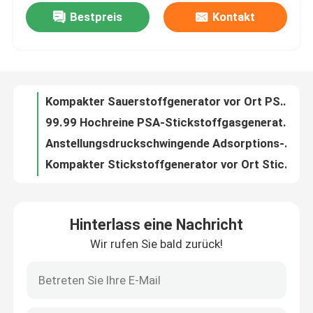
Bestpreis
Kontakt
ISO13485 Medizinisch zertifizierter PSA Medizinischer Sauerstoffgenerator für Krankenhäuser
Kompakter Sauerstoffgenerator vor Ort PSA Krankenhaus Sauerstoffgenerator Ölfrei
Werksbesichtigung
99.99 Hochreine PSA-Stickstoffgasgeneratoren für das Laserschneiden vor Ort
Anstellungsdruckschwingende Adsorptions-Industrie-PSA-Stickstoffgasgeneratoren
Qualitätskontrolle
Kompakter Stickstoffgenerator vor Ort Stickstoff Membrangenerator Energieeffizienz
Sicherheit Portable Membran Stickstoffgenerator Anlage Große Kapazität
Kontakt mit uns
Ammoniak-Krackeranlage mit hohem Wirkungsgrad
Automatische Ammoniak-Krackeranlage Ammoniak-Krackeranlage Niedriger Verbrauch
Neuigkeiten
Automatische Bedienung Einfache Installation Wasserstoffgasrückgewinnungssystem
Energieeinsparende Wasserstoffgasrückgewinnungsanlage für Kaltwalzwerke
Bitte um ein Angebot
Hinterlass eine Nachricht
Kompakte Größe Portable Inertgas Industrie Gas Trockner Maschine hohe Effizienz
Wir rufen Sie bald zurück!
Kohlenstoffstahl-Material Druckschwing-Adsorption PSA Stickstoffgasgeneratoren
PSA-Stickstoffgasgeneratoren
50 Hz PSA-Stickstoffgasgeneratoren mit Druckbehälterzertifikat
30NM3 ISO9001-zertifizierte PSA-Stickstoffgasgeneratoren zum Laserschneiden
Hoher Reinheitsgrad-Stickstoff-Generator
Niedrigleistungs-PSA-Stickstoffgasgeneratoren zum Laserschneiden