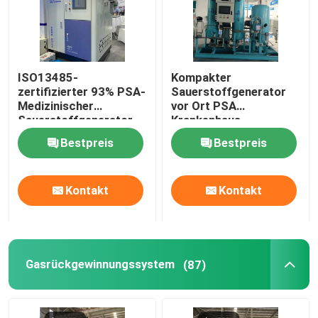
ISO13485-
Kompakter
zertifizierter 93% PSA-
Sauerstoffgenerator
Medizinischer
vor Ort PSA
Sauerstoffgenerator
Krankenhaus
mit Füllstation
Sauerstoffgenerator
Bestpreis
Bestpreis
Ölfrei
Kontakt
Kontakt
Gasrückgewinnungssystem
(87)