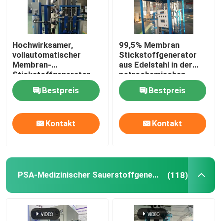
Hochwirksamer,
99,5% Membran
vollautomatischer
Stickstoffgenerator
Membran-
aus Edelstahl in der
Stickstoffgenerator
petrochemischen
für die Petrochemie
Industrie
Bestpreis
Bestpreis
Kontakt
Kontakt
PSA-Medizinischer Sauerstoffgenerator
(118)