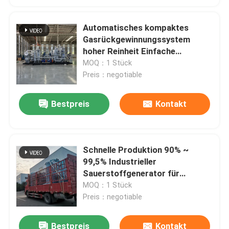
Automatisches kompaktes
Gasrückgewinnungssystem
hoher Reinheit Einfache
Installation
MOQ：1 Stück
Preis：negotiable
Bestpreis
Kontakt
Schnelle Produktion 90% ~
99,5% Industrieller
Sauerstoffgenerator für
Füllflaschen
MOQ：1 Stück
Preis：negotiable
Bestpreis
Kontakt