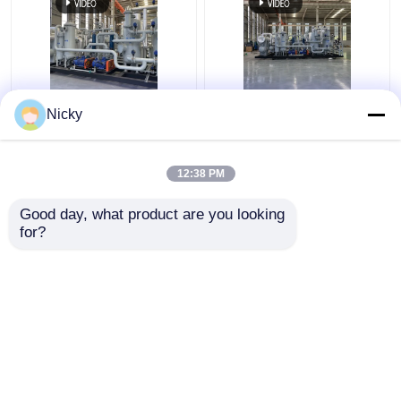
Niederdruck-
Automatisches
Nicky
Explosionssicherheitsgasrückgewinnungssystem
kompaktes
Wasserstoffrückgewinnungseinheit
Gasrückgewinnungssyste
hoher Reinheit Einfache
12:38 PM
Installation
Bestpreis
Bestpreis
Good day, what product are you looking 
for?
Kontakt
Kontakt
Sehen Sie mehr an
Startseite
Über uns
Kontakt
Desktop Site