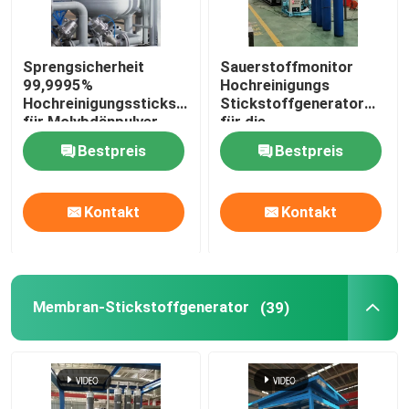
Sprengsicherheit
Sauerstoffmonitor
99,9995%
Hochreinigungs
Hochreinigungsstickstoffgenerator
Stickstoffgenerator
für Molybdänpulver
für die
Pulvermetallurgie
Bestpreis
Bestpreis
Kontakt
Kontakt
Membran-Stickstoffgenerator
(39)