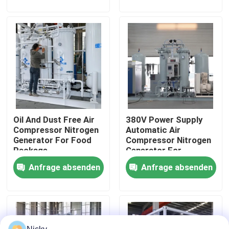
Werksbesichtigung
Qualitätskontrolle
Kontakt mit uns
Oil And Dust Free Air
380V Power Supply
Neuigkeiten
Compressor Nitrogen
Automatic Air
Generator For Food
Compressor Nitrogen
Package
Generator For
Bitte um ein Angebot
Beverage Filling
Anfrage absenden
Anfrage absenden
PSA-Stickstoffgasgeneratoren
Hoher Reinheitsgrad-Stickstoff-Generator