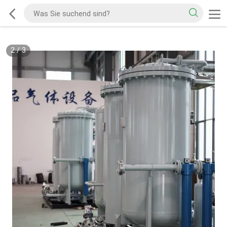
2
/
3