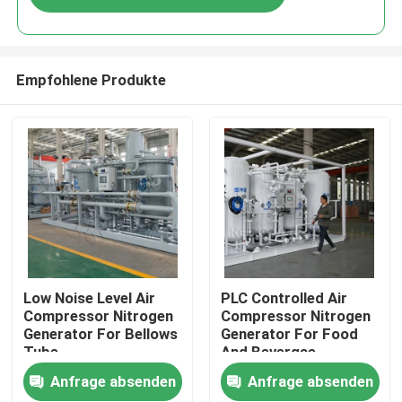
Empfohlene Produkte
Zu Hause
Low Noise Level Air
PLC Controlled Air
Compressor Nitrogen
Compressor Nitrogen
Generator For Bellows
Generator For Food
Produkte
Tube
And Bevergae
Anfrage absenden
Anfrage absenden
Über uns