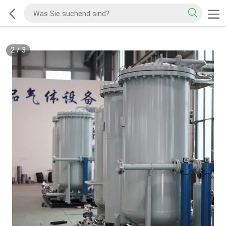
2
/
3