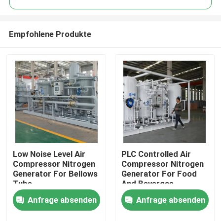
Empfohlene Produkte
Low Noise Level Air
PLC Controlled Air
Zu Hause
Compressor Nitrogen
Compressor Nitrogen
Generator For Bellows
Generator For Food
Tube
And Bevergae
Produkte
Anfrage absenden
Anfrage absenden
Über uns