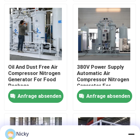
Werksbesichtigung
Qualitätskontrolle
Kontakt mit uns
Oil And Dust Free Air
380V Power Supply
Compressor Nitrogen
Automatic Air
Neuigkeiten
Generator For Food
Compressor Nitrogen
Package
Generator For
Beverage Filling
Anfrage absenden
Anfrage absenden
Bitte um ein Angebot
PSA-Stickstoffgasgeneratoren
Nicky
Hoher Reinheitsgrad-Stickstoff-Generator