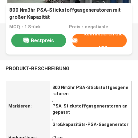
800 Nm3hr PSA-Stickstoffgasgeneratoren mit
großer Kapazität
MOQ：1 Stück
Preis：negotiable
Kontaktieren Sie
Bestpreis
uns
PRODUKT-BESCHREIBUNG
800 Nm3hr PSA-Stickstoffgasgene
ratoren
,
Markieren:
PSA-Stickstoffgasgeneratoren an
gepasst
,
Großkapazitäts-PSA-Gasgenerator
Herkunftsort
China