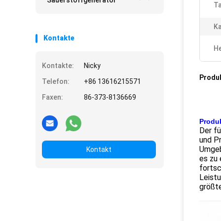
Sauerstoffgenerator
Ta
Ka
Kontakte
He
Kontakte:
Nicky
Produ
Telefon:
+86 13616215571
Faxen:
86-373-8136669
Produ
Der fü
und Pr
Umgeb
Kontakt
es zu 
fortsc
Leistu
größte