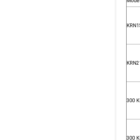
Model
KRN1
KRN2
300 K
300 K