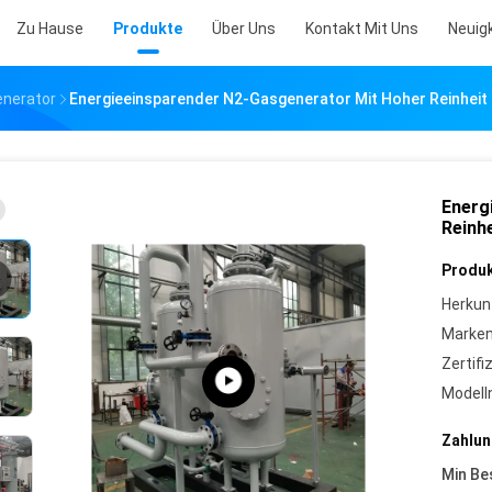
Zu Hause
Produkte
Über Uns
Kontakt Mit Uns
Neuig
enerator
Energieeinsparender N2-Gasgenerator Mit Hoher Reinheit 
Energ
Reinh
Produk
Herkun
Marke
Zertifi
Model
Zahlun
Min Be