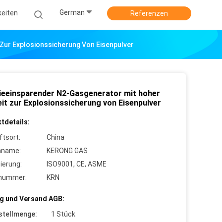
German
keiten
Referenzen
Zur Explosionssicherung Von Eisenpulver
ieeinsparender N2-Gasgenerator mit hoher
eit zur Explosionssicherung von Eisenpulver
tdetails:
ftsort:
China
nname:
KERONG GAS
zierung:
ISO9001, CE, ASME
lnummer:
KRN
g und Versand AGB:
stellmenge:
1 Stück