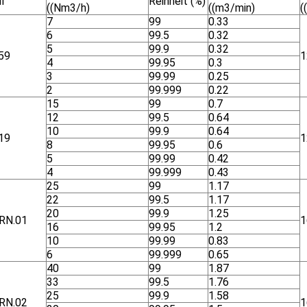
l
Reinheit (%)
((Nm3/h)
((m3/min)
(
7
99
0.33
6
99.5
0.32
5
99.9
0.32
59
1
4
99.95
0.3
3
99.99
0.25
2
99.999
0.22
15
99
0.7
12
99.5
0.64
10
99.9
0.64
19
1
8
99.95
0.6
5
99.99
0.42
4
99.999
0.43
25
99
1.17
22
99.5
1.17
20
99.9
1.25
RN.01
1
16
99.95
1.2
10
99.99
0.83
6
99.999
0.65
40
99
1.87
33
99.5
1.76
25
99.9
1.58
RN.02
1