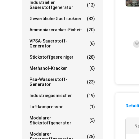
Industrieller
(12)
Sauerstoffgenerator
Gewerbliche Gastrockner
(32)
Ammoniakcracker-Einheit
(20)
VPSA-Sauerstoff-
(6)
Generator
Stickstoffgasreiniger
(28)
Methanol-Kracker
(6)
Psa-Wasserstoff-
(23)
Generator
Industriegasmischer
(19)
Detail
Luftkompressor
(1)
Modularer
(5)
Stickstoffgenerator
N
Modularer
(28)