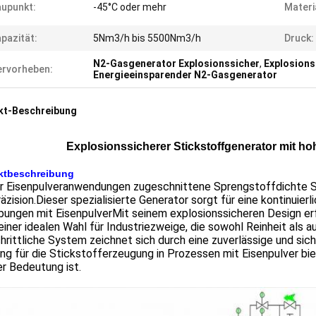
upunkt:
-45°C oder mehr
Materi
pazität:
5Nm3/h bis 5500Nm3/h
Druck:
N2-Gasgenerator Explosionssicher
,
Explosions
rvorheben:
Energieeinsparender N2-Gasgenerator
kt-Beschreibung
Explosionssicherer Stickstoffgenerator mit hoh
ktbeschreibung
r Eisenpulveranwendungen zugeschnittene Sprengstoffdichte Stic
äzision.Dieser spezialisierte Generator sorgt für eine kontinuie
ungen mit EisenpulverMit seinem explosionssicheren Design erf
einer idealen Wahl für Industriezweige, die sowohl Reinheit als
hrittliche System zeichnet sich durch eine zuverlässige und si
ng für die Stickstofferzeugung in Prozessen mit Eisenpulver bie
r Bedeutung ist.