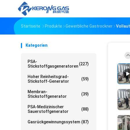
Startseite
Produkte
Gewerbliche Gastrockner
Vollau
Kategorien
PSA-
(227)
Stickstoffgasgeneratoren
Hoher Reinheitsgrad-
(59)
Stickstoff-Generator
Membran-
(39)
Stickstoffgenerator
PSA-Medizinischer
(88)
Sauerstoffgenerator
Gasrückgewinnungssystem
(87)