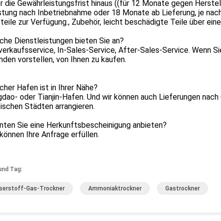
er die Gewährleistungsfrist hinaus ((für 12 Monate gegen Herst
tung nach Inbetriebnahme oder 18 Monate ab Lieferung, je nachd
teile zur Verfügung., Zubehör, leicht beschädigte Teile über eine
che Dienstleistungen bieten Sie an?
verkaufsservice, In-Sales-Service, After-Sales-Service. Wenn Sie
den vorstellen, von Ihnen zu kaufen.
cher Hafen ist in Ihrer Nähe?
gdao- oder Tianjin-Hafen. Und wir können auch Lieferungen nach
ischen Städten arrangieren.
nnten Sie eine Herkunftsbescheinigung anbieten?
 können Ihre Anfrage erfüllen.
und Tag:
erstoff-Gas-Trockner
Ammoniaktrockner
Gastrockner