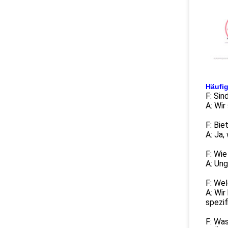
Häufig
F: Sin
A: Wir
F: Bi
A: Ja,
F: Wie
A: Ung
F: Wel
A: Wi
spezif
F: Was