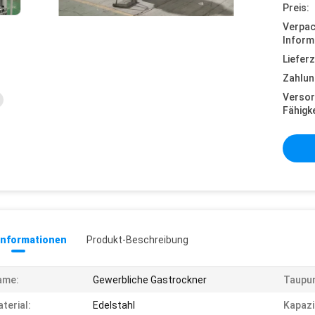
Preis:
Verpa
Inform
Lieferz
Zahlun
Versor
Fähigke
informationen
Produkt-Beschreibung
ame:
Gewerbliche Gastrockner
Taupun
terial:
Edelstahl
Kapazi