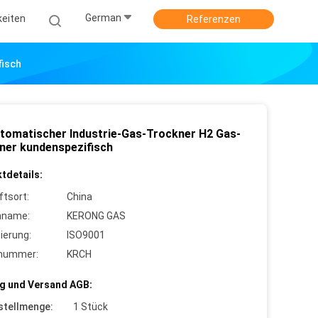
German
keiten
Referenzen
fisch
utomatischer Industrie-Gas-Trockner H2 Gas-
ner kundenspezifisch
tdetails:
ftsort:
China
nname:
KERONG GAS
zierung:
ISO9001
lnummer:
KRCH
g und Versand AGB:
stellmenge:
1 Stück