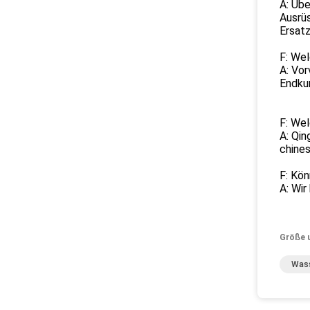
A: Üb
Ausrüs
Ersatz
F: Wel
A: Vor
Endkun
F: Wel
A: Qin
chines
F: Kö
A: Wir
Größe 
Wass