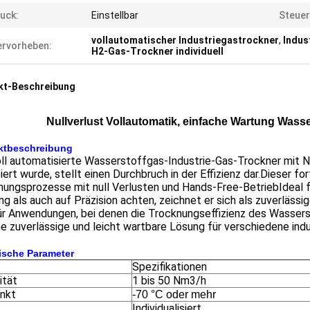
uck:
Einstellbar
Steue
vollautomatischer Industriegastrockner
,
Indus
rvorheben:
H2-Gas-Trockner individuell
kt-Beschreibung
Nullverlust Vollautomatik, einfache Wartung Wasse
ktbeschreibung
ll automatisierte Wasserstoffgas-Industrie-Gas-Trockner mit Nu
iert wurde, stellt einen Durchbruch in der Effizienz dar.Dieser fo
ungsprozesse mit null Verlusten und Hands-Free-BetriebIdeal f
g als auch auf Präzision achten, zeichnet er sich als zuverlässi
für Anwendungen, bei denen die Trocknungseffizienz des Wasser
ne zuverlässige und leicht wartbare Lösung für verschiedene ind
ische Parameter
Spezifikationen
ität
1 bis 50 Nm3/h
nkt
-70 °C oder mehr
Individualisiert