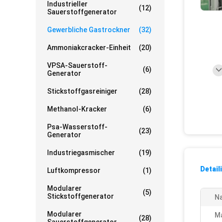
Industrieller
(12)
Sauerstoffgenerator
Gewerbliche Gastrockner
(32)
Ammoniakcracker-Einheit
(20)
VPSA-Sauerstoff-
(6)
Generator
Stickstoffgasreiniger
(28)
Methanol-Kracker
(6)
Psa-Wasserstoff-
(23)
Generator
Industriegasmischer
(19)
Detail
Luftkompressor
(1)
Modularer
(5)
Stickstoffgenerator
N
Modularer
Ma
(28)