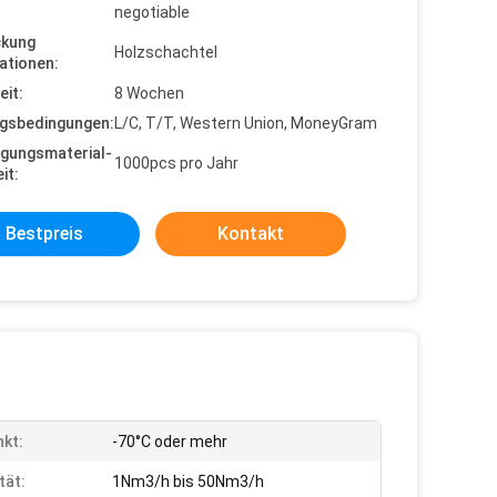
negotiable
ckung
Holzschachtel
ationen:
eit:
8 Wochen
gsbedingungen:
L/C, T/T, Western Union, MoneyGram
gungsmaterial-
1000pcs pro Jahr
it:
Bestpreis
Kontakt
kt:
-70°C oder mehr
tät:
1Nm3/h bis 50Nm3/h