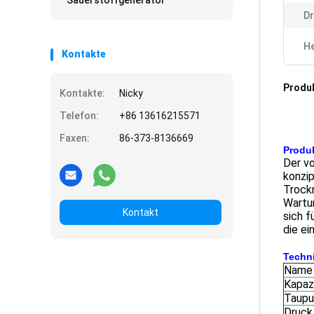
Sauerstoffgenerator
Dr
He
Kontakte
Produ
Kontakte:
Nicky
Telefon:
+86 13616215571
Faxen:
86-373-8136669
Produ
Der vo
konzip
Trockn
Wartun
Kontakt
sich 
die ei
Techn
Name
Kapaz
Taupu
Druck