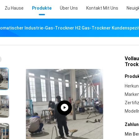
Zu Hause
Produkte
Über Uns
Kontakt Mit Uns
Neuig
tomatischer Industrie-Gas-Trockner H2 Gas-Trockner Kundenspezi
Volla
Trock
Produk
Herkun
Marke
Zertifi
Model
Zahlun
Min Be