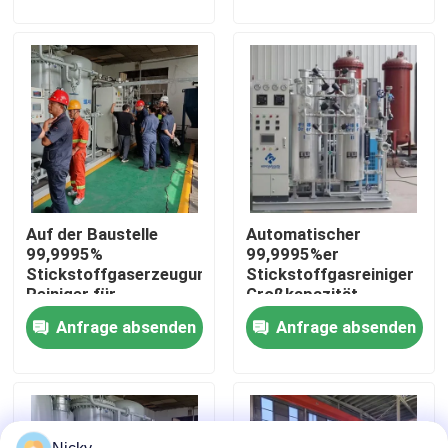
Werksbesichtigung
Qualitätskontrolle
Kontakt mit uns
Auf der Baustelle
Automatischer
Neuigkeiten
99,9995%
99,9995%er
Stickstoffgaserzeugung
Stickstoffgasreiniger
Reiniger für
Großkapazität
Bitte um ein Angebot
kaltgewalzte Bleche
Gasreinigungssystem
Anfrage absenden
Anfrage absenden
PSA-Stickstoffgasgeneratoren
Hoher Reinheitsgrad-Stickstoff-Generator