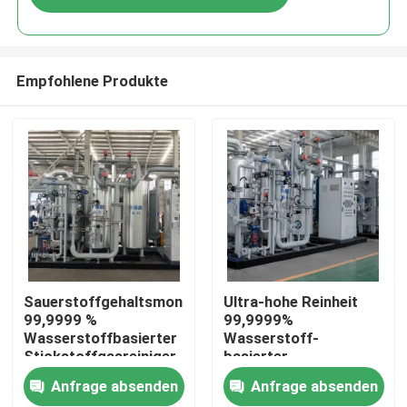
Empfohlene Produkte
Zu Hause
Sauerstoffgehaltsmonitor
Ultra-hohe Reinheit
99,9999 %
99,9999%
Wasserstoffbasierter
Wasserstoff-
Produkte
Stickstoffgasreiniger
basierter
Stickstoffgasreiniger
Anfrage absenden
Anfrage absenden
Über uns