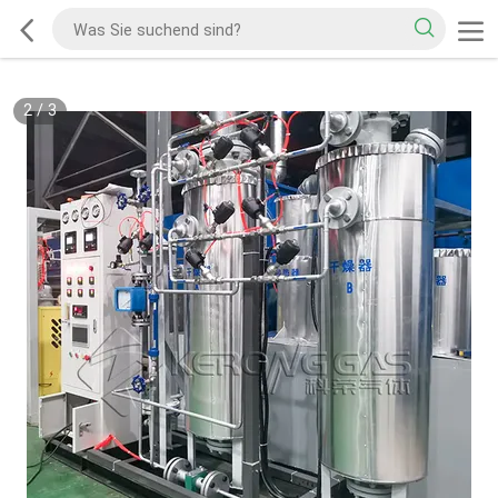
2
/
3