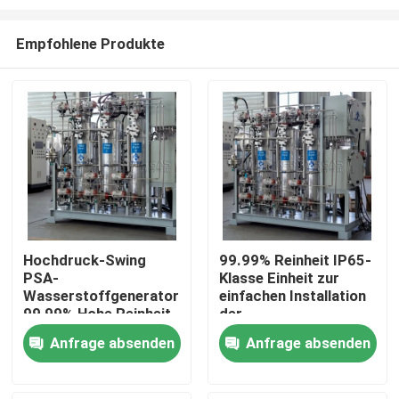
Empfohlene Produkte
Hochdruck-Swing
99.99% Reinheit IP65-
PSA-
Klasse Einheit zur
Zu Hause
Wasserstoffgenerator
einfachen Installation
99,99% Hohe Reinheit
der
Wasserstoffgasreinigung
Produkte
Anfrage absenden
Anfrage absenden
Über uns