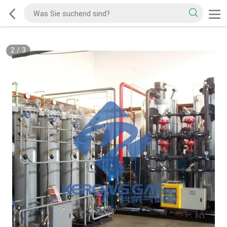
2
/
3