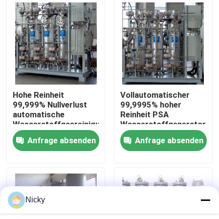
Werksbesichtigung
Qualitätskontrolle
Kontakt mit uns
Hohe Reinheit
Vollautomatischer
99,999% Nullverlust
99,9995% hoher
automatische
Reinheit PSA
Neuigkeiten
Wasserstoffgasreinigungseinheit
Wasserstoffgenerator
Einfache Installation
Anfrage absenden
Anfrage absenden
Bitte um ein Angebot
PSA-Stickstoffgasgeneratoren
Nicky
Hoher Reinheitsgrad-Stickstoff-Generator