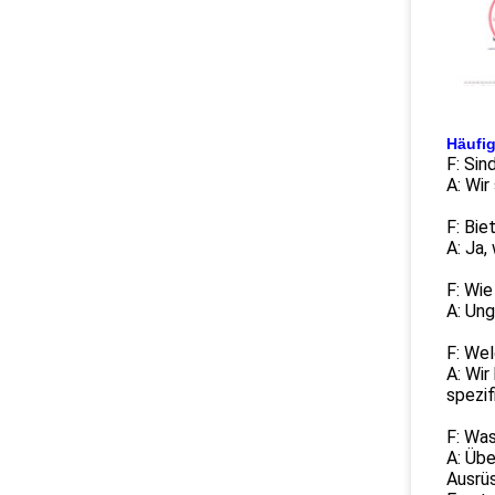
Häufig
F: Sin
A: Wir
F: Bi
A: Ja,
F: Wie
A: Ung
F: Wel
A: Wi
spezif
F: Was
A: Üb
Ausrüs