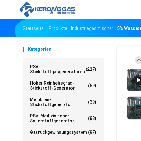
Startseite
Produkte
Industriegasmischer
5% Wassers
Kategorien
PSA-
(227)
Stickstoffgasgeneratoren
Hoher Reinheitsgrad-
(59)
Stickstoff-Generator
Membran-
(39)
Stickstoffgenerator
PSA-Medizinischer
(88)
Sauerstoffgenerator
Gasrückgewinnungssystem
(87)