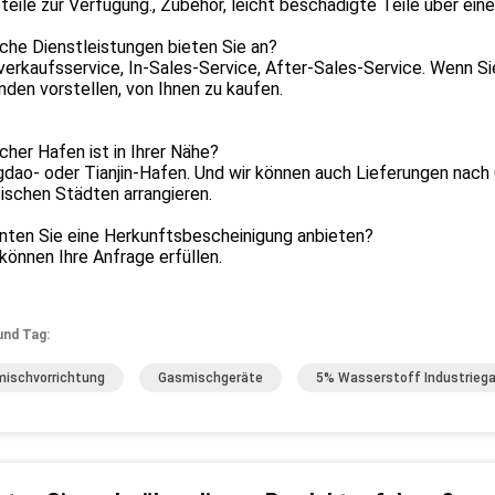
teile zur Verfügung., Zubehör, leicht beschädigte Teile über eine
che Dienstleistungen bieten Sie an?
verkaufsservice, In-Sales-Service, After-Sales-Service. Wenn Sie
den vorstellen, von Ihnen zu kaufen.
cher Hafen ist in Ihrer Nähe?
gdao- oder Tianjin-Hafen. Und wir können auch Lieferungen nach
ischen Städten arrangieren.
nnten Sie eine Herkunftsbescheinigung anbieten?
 können Ihre Anfrage erfüllen.
und Tag:
ischvorrichtung
Gasmischgeräte
5% Wasserstoff Industrieg