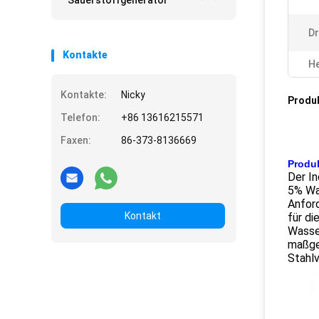
Sauerstoffgenerator
Dr
Kontakte
He
Kontakte:
Nicky
Produ
Telefon:
+86 13616215571
Faxen:
86-373-8136669
Produ
Der In
5% Was
Anford
Kontakt
für d
Wasser
maßges
Stahlv