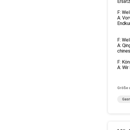
Ersatz
F: Wel
A: Vor
Endkun
F: Wel
A: Qin
chines
F: Kö
A: Wir
Größe 
Gasm