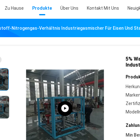
Zu Hause
Produkte
Über Uns
Kontakt Mit Uns
Neuig
toff-Nitrogengas-Verhältnis Industriegasmischer Für Eisen Und St
5% Wa
Indus
Produk
Herkun
Marke
Zertifi
Model
Zahlun
Min Be