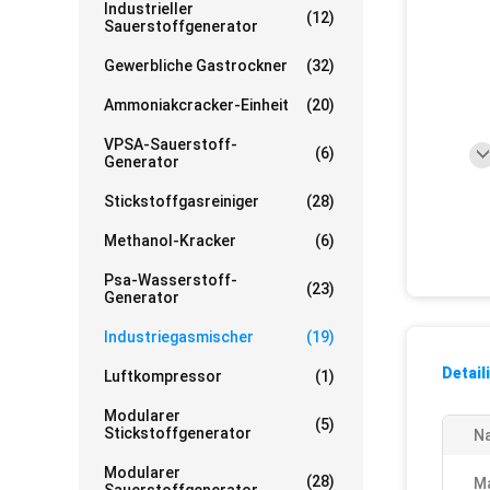
Industrieller
(12)
Sauerstoffgenerator
Gewerbliche Gastrockner
(32)
Ammoniakcracker-Einheit
(20)
VPSA-Sauerstoff-
(6)
Generator
Stickstoffgasreiniger
(28)
Methanol-Kracker
(6)
Psa-Wasserstoff-
(23)
Generator
Industriegasmischer
(19)
Detail
Luftkompressor
(1)
Modularer
(5)
Stickstoffgenerator
N
Modularer
(28)
Ma