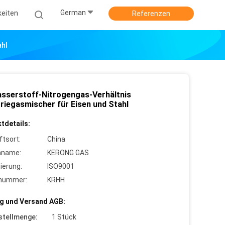
German
keiten
Referenzen
ahl
sserstoff-Nitrogengas-Verhältnis
triegasmischer für Eisen und Stahl
tdetails:
ftsort:
China
nname:
KERONG GAS
zierung:
ISO9001
lnummer:
KRHH
g und Versand AGB:
stellmenge:
1 Stück