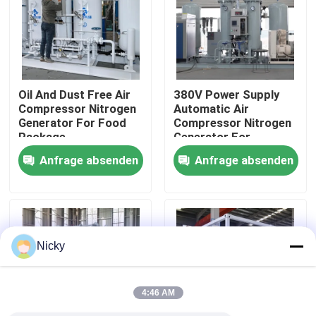
Werksbesichtigung
Qualitätskontrolle
Oil And Dust Free Air
380V Power Supply
Compressor Nitrogen
Automatic Air
Generator For Food
Compressor Nitrogen
Kontakt mit uns
Package
Generator For
Beverage Filling
Anfrage absenden
Anfrage absenden
Neuigkeiten
Bitte um ein Angebot
Nicky
PSA-Stickstoffgasgeneratoren
4:46 AM
Hoher Reinheitsgrad-Stickstoff-Generator