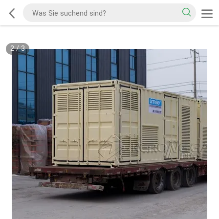
2
/
3