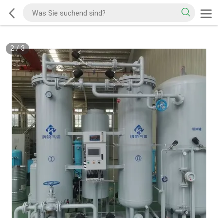
2
/
3