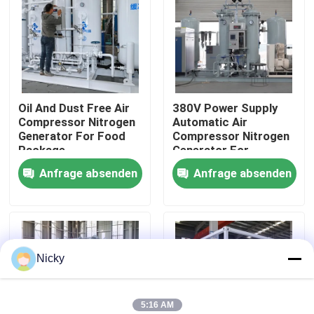
Werksbesichtigung
Qualitätskontrolle
Oil And Dust Free Air
380V Power Supply
Compressor Nitrogen
Automatic Air
Kontakt mit uns
Generator For Food
Compressor Nitrogen
Package
Generator For
Beverage Filling
Anfrage absenden
Anfrage absenden
Neuigkeiten
Bitte um ein Angebot
Nicky
PSA-Stickstoffgasgeneratoren
Hoher Reinheitsgrad-Stickstoff-Generator
5:16 AM