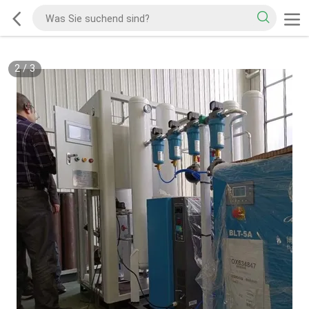
2
/
3