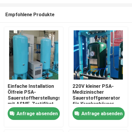
Empfohlene Produkte
Einfache Installation
220V kleiner PSA-
Ölfreie PSA-
Medizinischer
Zu Hause
Sauerstoffherstellungsmaschine
Sauerstoffgenerator
mit ASME-Zertifikat
für Krankenhäuser
60Nm3/Hr
Produkte
Anfrage absenden
Anfrage absenden
Über uns