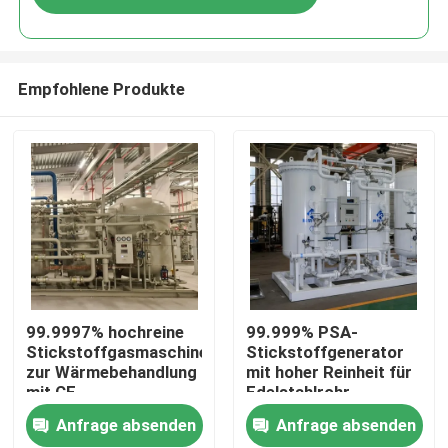
Empfohlene Produkte
Zu Hause
99.9997% hochreine
99.999% PSA-
Stickstoffgasmaschine
Stickstoffgenerator
zur Wärmebehandlung
mit hoher Reinheit für
Produkte
mit CE
Edelstahlrohr
Anfrage absenden
Anfrage absenden
Über uns