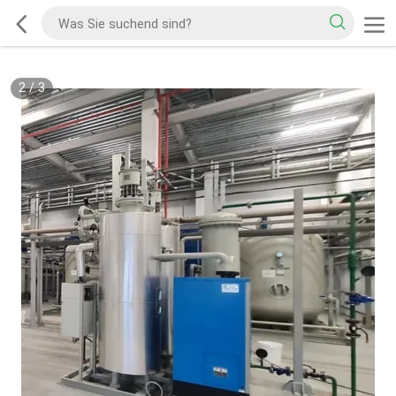
2
/
3