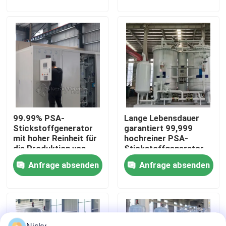
Werksbesichtigung
Qualitätskontrolle
Kontakt mit uns
99.99% PSA-
Lange Lebensdauer
Neuigkeiten
Stickstoffgenerator
garantiert 99,999
mit hoher Reinheit für
hochreiner PSA-
die Produktion von
Stickstoffgenerator
Bitte um ein Angebot
Klimaanlagen
Anfrage absenden
Anfrage absenden
PSA-Stickstoffgasgeneratoren
Hoher Reinheitsgrad-Stickstoff-Generator