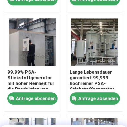
Werksbesichtigung
Qualitätskontrolle
Kontakt mit uns
Neuigkeiten
99.99% PSA-
Lange Lebensdauer
Stickstoffgenerator
garantiert 99,999
mit hoher Reinheit für
hochreiner PSA-
Bitte um ein Angebot
die Produktion von
Stickstoffgenerator
Klimaanlagen
Anfrage absenden
Anfrage absenden
PSA-Stickstoffgasgeneratoren
Hoher Reinheitsgrad-Stickstoff-Generator