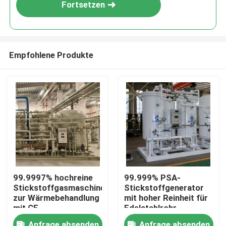
Fortsetzen
Empfohlene Produkte
Zu Hause
99.9997% hochreine
99.999% PSA-
Stickstoffgasmaschine
Stickstoffgenerator
Produkte
zur Wärmebehandlung
mit hoher Reinheit für
mit CE
Edelstahlrohr
Über uns
Anfrage absenden
Anfrage absenden