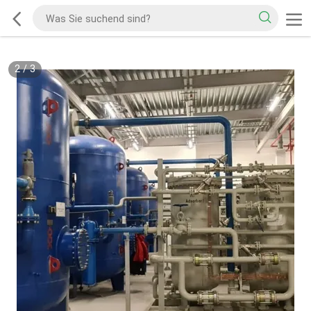
2
/
3