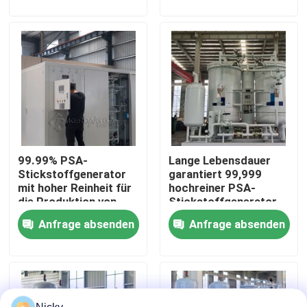
Werksbesichtigung
Qualitätskontrolle
Kontakt mit uns
99.99% PSA-
Lange Lebensdauer
Neuigkeiten
Stickstoffgenerator
garantiert 99,999
mit hoher Reinheit für
hochreiner PSA-
die Produktion von
Stickstoffgenerator
Bitte um ein Angebot
Klimaanlagen
Anfrage absenden
Anfrage absenden
PSA-Stickstoffgasgeneratoren
Hoher Reinheitsgrad-Stickstoff-Generator