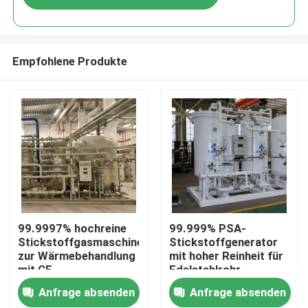
Empfohlene Produkte
Zu Hause
99.9997% hochreine
99.999% PSA-
Stickstoffgasmaschine
Stickstoffgenerator
zur Wärmebehandlung
mit hoher Reinheit für
Produkte
mit CE
Edelstahlrohr
Anfrage absenden
Anfrage absenden
Über uns