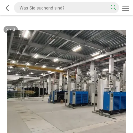
2
/
3