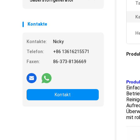
Sauerstoffgenerator
Ta
Ka
Kontakte
He
Kontakte:
Nicky
Telefon:
+86 13616215571
Produ
Faxen:
86-373-8136669
Produ
Einfac
Betrie
Kontakt
Reinig
Aufrec
Überwa
mit ro