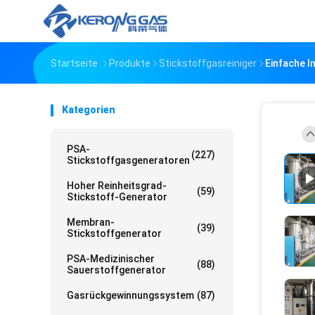
Startseite
Produkte
Stickstoffgasreiniger
Einfache I
Kategorien
PSA-
(227)
Stickstoffgasgeneratoren
Hoher Reinheitsgrad-
(59)
Stickstoff-Generator
Membran-
(39)
Stickstoffgenerator
PSA-Medizinischer
(88)
Sauerstoffgenerator
Gasrückgewinnungssystem
(87)