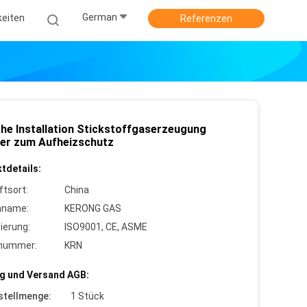
German
keiten
Referenzen
che Installation Stickstoffgaserzeugung
ger zum Aufheizschutz
tdetails:
ftsort:
China
nname:
KERONG GAS
zierung:
ISO9001, CE, ASME
lnummer:
KRN
g und Versand AGB:
stellmenge:
1 Stück