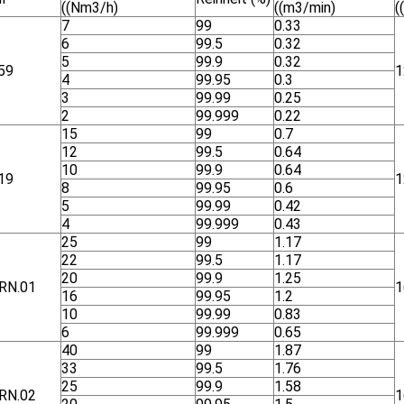
((Nm3/h)
((m3/min)
(
7
99
0.33
6
99.5
0.32
5
99.9
0.32
59
1
4
99.95
0.3
3
99.99
0.25
2
99.999
0.22
15
99
0.7
12
99.5
0.64
10
99.9
0.64
19
1
8
99.95
0.6
5
99.99
0.42
4
99.999
0.43
25
99
1.17
22
99.5
1.17
20
99.9
1.25
RN.01
1
16
99.95
1.2
10
99.99
0.83
6
99.999
0.65
40
99
1.87
33
99.5
1.76
25
99.9
1.58
RN.02
1