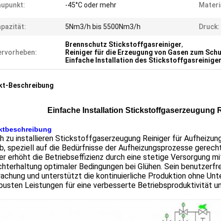
upunkt:
-45°C oder mehr
Materi
pazität:
5Nm3/h bis 5500Nm3/h
Druck:
Brennschutz Stickstoffgasreiniger
,
rvorheben:
Reiniger für die Erzeugung von Gasen zum Sch
Einfache Installation des Stickstoffgasreinige
kt-Beschreibung
Einfache Installation Stickstoffgaserzeugung
ktbeschreibung
h zu installieren Stickstoffgaserzeugung Reiniger für Aufheizun
b, speziell auf die Bedürfnisse der Aufheizungsprozesse gerech
er erhöht die Betriebseffizienz durch eine stetige Versorgung m
hterhaltung optimaler Bedingungen bei Glühen. Sein benutzerfr
chung und unterstützt die kontinuierliche Produktion ohne Unte
busten Leistungen für eine verbesserte Betriebsproduktivität 