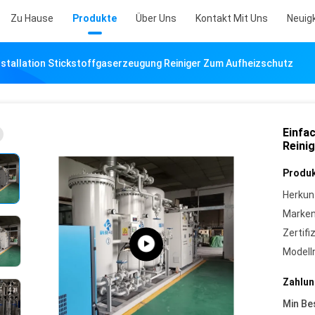
Zu Hause
Produkte
Über Uns
Kontakt Mit Uns
Neuig
nstallation Stickstoffgaserzeugung Reiniger Zum Aufheizschutz
Einfa
Reini
Produk
Herkun
Marke
Zertifi
Model
Zahlun
Min Be