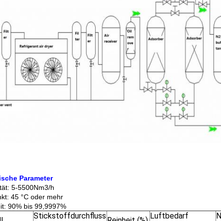
ische Parameter
tät: 5-5500Nm3/h
kt: 45 °C oder mehr
it: 90% bis 99,9997%
Stickstoffdurchfluss
Luftbedarf
N
l
Reinheit (%)