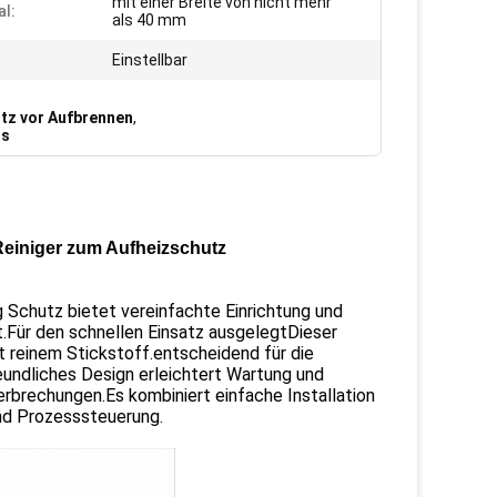
mit einer Breite von nicht mehr
al:
als 40 mm
Einstellbar
utz vor Aufbrennen
,
rs
 Reiniger zum Aufheizschutz
g Schutz bietet vereinfachte Einrichtung und
t.Für den schnellen Einsatz ausgelegtDieser
it reinem Stickstoff.entscheidend für die
eundliches Design erleichtert Wartung und
rbrechungen.Es kombiniert einfache Installation
und Prozesssteuerung.