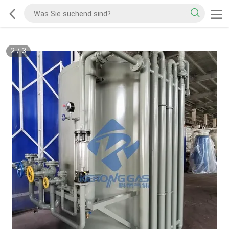
2
/
3