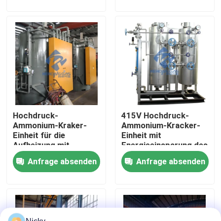
Werksbesichtigung
Qualitätskontrolle
Kontakt mit uns
Hochdruck-
415V Hochdruck-
Neuigkeiten
Ammonium-Kraker-
Ammonium-Kracker-
Einheit für die
Einheit mit
Aufheizung mit
Energieeinsparung des
Bitte um ein Angebot
geringem
Reinigers
Anfrage absenden
Anfrage absenden
Stromverbrauch
PSA-Stickstoffgasgeneratoren
Hoher Reinheitsgrad-Stickstoff-Generator