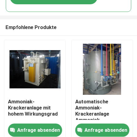
Empfohlene Produkte
Zu Hause
Ammoniak-
Automatische
Krackeranlage mit
Ammoniak-
hohem Wirkungsgrad
Krackeranlage
Produkte
Ammoniak-
Krackeranlage
Anfrage absenden
Anfrage absenden
Niedriger Verbrauch
Über uns