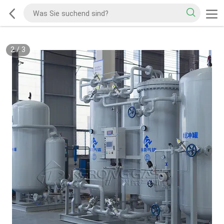
2
/
3