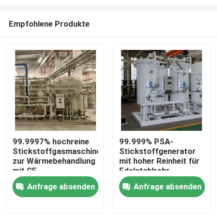
Empfohlene Produkte
99.9997% hochreine
99.999% PSA-
Stickstoffgasmaschine
Stickstoffgenerator
Zu Hause
zur Wärmebehandlung
mit hoher Reinheit für
mit CE
Edelstahlrohr
Produkte
Anfrage absenden
Anfrage absenden
Über uns