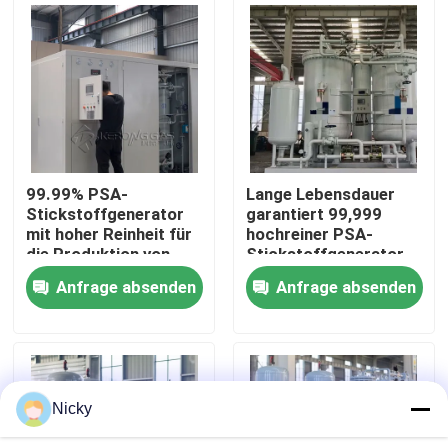
Werksbesichtigung
Qualitätskontrolle
Kontakt mit uns
99.99% PSA-
Lange Lebensdauer
Stickstoffgenerator
garantiert 99,999
mit hoher Reinheit für
hochreiner PSA-
Neuigkeiten
die Produktion von
Stickstoffgenerator
Klimaanlagen
Anfrage absenden
Anfrage absenden
Bitte um ein Angebot
PSA-Stickstoffgasgeneratoren
Nicky
Hoher Reinheitsgrad-Stickstoff-Generator