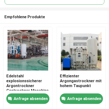
Empfohlene Produkte
Edelstahl
Effizienter
Zu Hause
explosionssicherer
Argongastrockner mit
Argontrockner
hohem Taupunkt
Gastrockner Maschine
Produkte
automatisch
Anfrage absenden
Anfrage absenden
Über uns