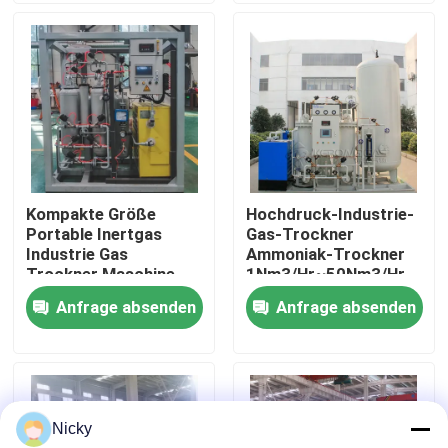
Werksbesichtigung
Qualitätskontrolle
Kontakt mit uns
Kompakte Größe
Hochdruck-Industrie-
Portable Inertgas
Gas-Trockner
Neuigkeiten
Industrie Gas
Ammoniak-Trockner
Trockner Maschine
1Nm3/Hr~50Nm3/Hr
hohe Effizienz
Anfrage absenden
Anfrage absenden
Bitte um ein Angebot
PSA-Stickstoffgasgeneratoren
Nicky
Hoher Reinheitsgrad-Stickstoff-Generator