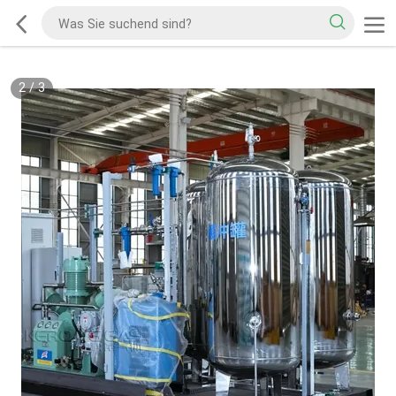
2
/
3