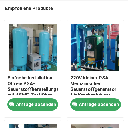
Empfohlene Produkte
Einfache Installation
220V kleiner PSA-
Ölfreie PSA-
Medizinischer
Sauerstoffherstellungsmaschine
Sauerstoffgenerator
Zu Hause
mit ASME-Zertifikat
für Krankenhäuser
60Nm3/Hr
Anfrage absenden
Anfrage absenden
Produkte
Über uns