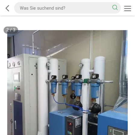
2
/
3