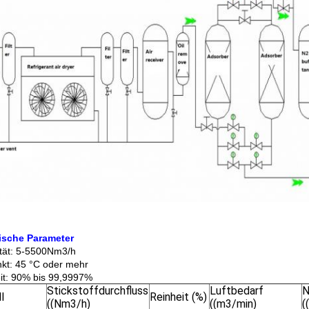
ische Parameter
tät: 5-5500Nm3/h
kt: 45 °C oder mehr
it: 90% bis 99,9997%
Stickstoffdurchfluss
Luftbedarf
N
l
Reinheit (%)
((Nm3/h)
((m3/min)
(