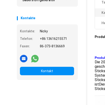
Sauerstoffgenerator
Ta
Ka
Kontakte
He
Kontakte:
Nicky
Produ
Telefon:
+86 13616215571
Faxen:
86-373-8136669
Produ
Die 20
geschl
Sticks
Kontakt
Syste
Sticks
istDie
Sticks