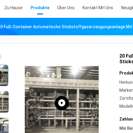
Zu Hause
Produkte
Über Uns
Kontakt Mit Uns
Neuig
20 Fuß-Container Automatische Stickstoffgaserzeugungsanlage Mit
20 Fu
Stick
Produk
Herkun
Marke
Zertifi
Model
Zahlun
Min Be