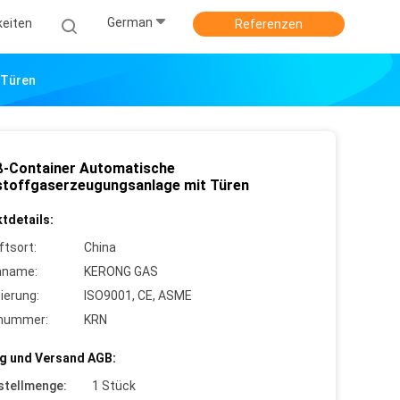
German
keiten
Referenzen
 Türen
ß-Container Automatische
stoffgaserzeugungsanlage mit Türen
tdetails:
ftsort:
China
nname:
KERONG GAS
zierung:
ISO9001, CE, ASME
lnummer:
KRN
g und Versand AGB:
stellmenge:
1 Stück