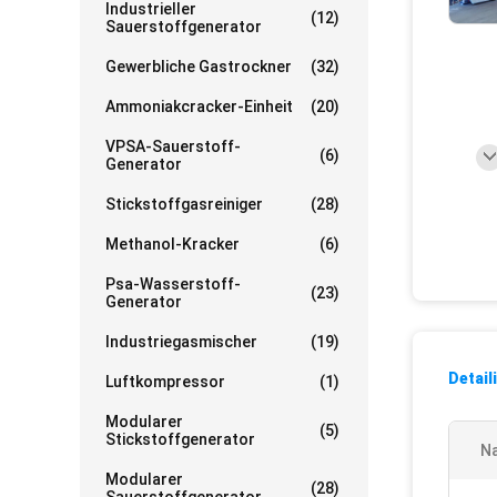
Industrieller
(12)
Sauerstoffgenerator
Gewerbliche Gastrockner
(32)
Ammoniakcracker-Einheit
(20)
VPSA-Sauerstoff-
(6)
Generator
Stickstoffgasreiniger
(28)
Methanol-Kracker
(6)
Psa-Wasserstoff-
(23)
Generator
Industriegasmischer
(19)
Detail
Luftkompressor
(1)
Modularer
(5)
Stickstoffgenerator
N
Modularer
(28)