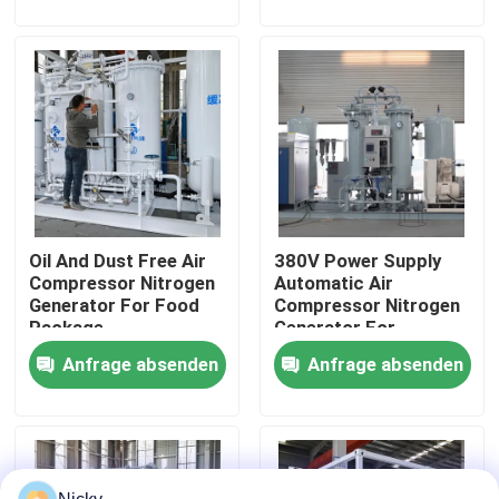
Werksbesichtigung
Qualitätskontrolle
Kontakt mit uns
Oil And Dust Free Air
380V Power Supply
Neuigkeiten
Compressor Nitrogen
Automatic Air
Generator For Food
Compressor Nitrogen
Package
Generator For
Bitte um ein Angebot
Beverage Filling
Anfrage absenden
Anfrage absenden
PSA-Stickstoffgasgeneratoren
Hoher Reinheitsgrad-Stickstoff-Generator