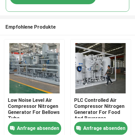
Empfohlene Produkte
Zu Hause
Low Noise Level Air
PLC Controlled Air
Compressor Nitrogen
Compressor Nitrogen
Generator For Bellows
Generator For Food
Produkte
Tube
And Bevergae
Anfrage absenden
Anfrage absenden
Über uns