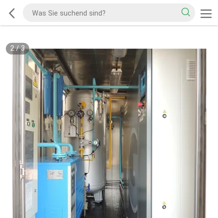
2
/
3