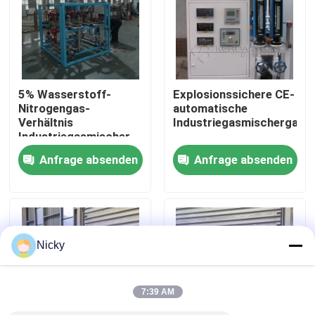
Werksbesichtigung
Qualitätskontrolle
5% Wasserstoff-
Explosionssichere CE-
Nitrogengas-
automatische
Verhältnis
Industriegasmischergasm
Kontakt mit uns
Industriegasmischer
für Eisen und Stahl
Anfrage absenden
Anfrage absenden
Neuigkeiten
Bitte um ein Angebot
Nicky
PSA-Stickstoffgasgeneratoren
7:39 AM
Hoher Reinheitsgrad-Stickstoff-Generator