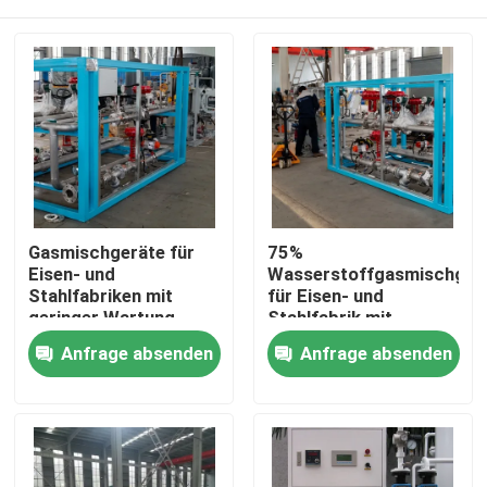
Gasmischgeräte für
75%
Eisen- und
Wasserstoffgasmischger
Stahlfabriken mit
für Eisen- und
geringer Wartung
Stahlfabrik mit
Fernbildschirm
Zu Hause
Anfrage absenden
Anfrage absenden
Produkte
Über uns