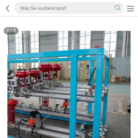
2
/
3