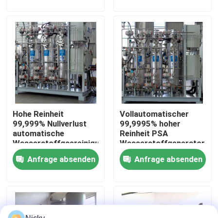
Werksbesichtigung
Qualitätskontrolle
Kontakt mit uns
Hohe Reinheit
Vollautomatischer
Neuigkeiten
99,999% Nullverlust
99,9995% hoher
automatische
Reinheit PSA
Wasserstoffgasreinigungseinheit
Wasserstoffgenerator
Bitte um ein Angebot
Einfache Installation
Anfrage absenden
Anfrage absenden
PSA-Stickstoffgasgeneratoren
Hoher Reinheitsgrad-Stickstoff-Generator