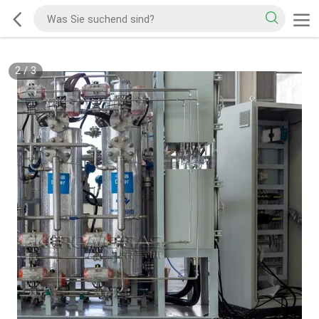
2
/
3