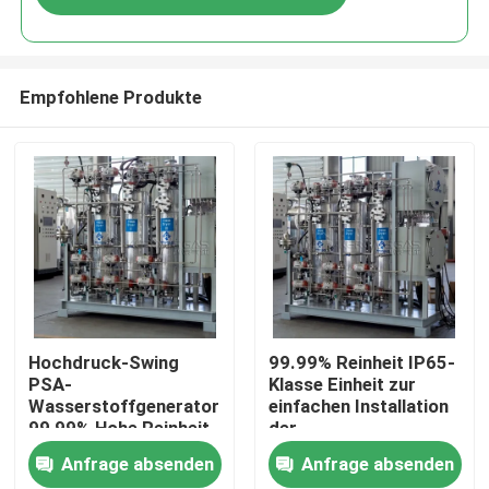
Empfohlene Produkte
Zu Hause
Hochdruck-Swing
99.99% Reinheit IP65-
PSA-
Klasse Einheit zur
Wasserstoffgenerator
einfachen Installation
Produkte
99,99% Hohe Reinheit
der
Wasserstoffgasreinigung
Anfrage absenden
Anfrage absenden
Über uns