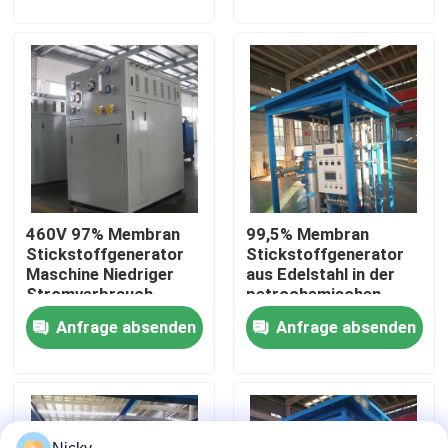
Werksbesichtigung
Qualitätskontrolle
Kontakt mit uns
460V 97% Membran
99,5% Membran
Neuigkeiten
Stickstoffgenerator
Stickstoffgenerator
Maschine Niedriger
aus Edelstahl in der
Stromverbrauch
petrochemischen
Bitte um ein Angebot
Industrie
Anfrage absenden
Anfrage absenden
PSA-Stickstoffgasgeneratoren
Hoher Reinheitsgrad-Stickstoff-Generator