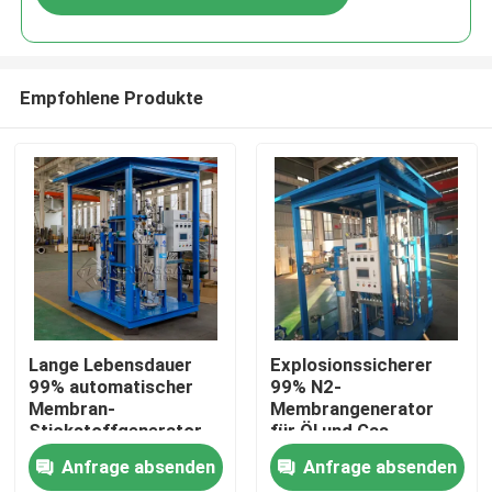
Empfohlene Produkte
Zu Hause
Lange Lebensdauer
Explosionssicherer
99% automatischer
99% N2-
Membran-
Membrangenerator
Produkte
Stickstoffgenerator
für Öl und Gas
Anfrage absenden
Anfrage absenden
Über uns