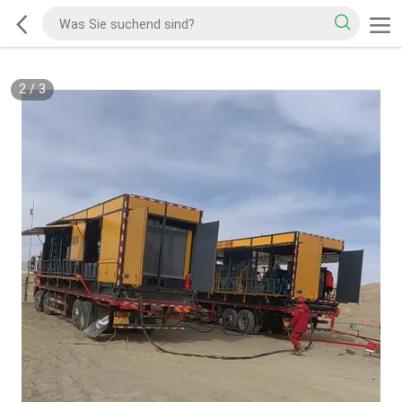
2
/
3