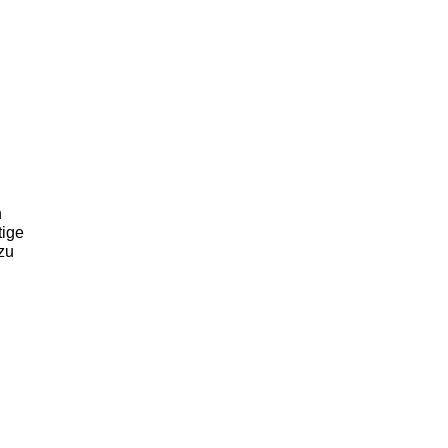
n
tige
zu