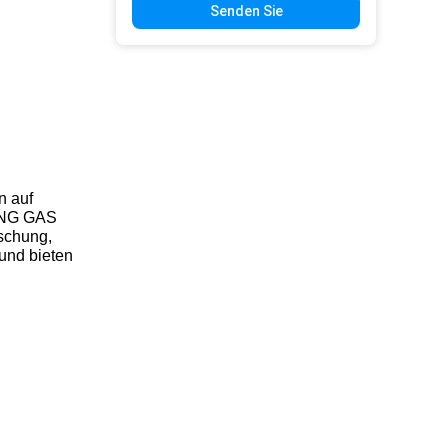
Senden Sie
n auf
RONG GAS
rschung,
 und bieten