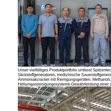
Unser vielfältiges Produktportfolio umfasst Spitzen
Stickstoffgeneratoren, medizinische Sauerstoffgene
Ammoniakcracker mit Reinigungsgeräten, Methanolcra
Heliumgasreinigungssysteme.Gewährleistung einer z