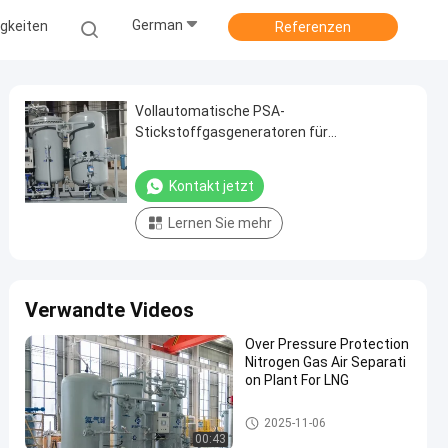
German
gkeiten
Referenzen
Vollautomatische PSA-
Stickstoffgasgeneratoren für
verschiedene Zwecke
Kontakt jetzt
Lernen Sie mehr
Verwandte Videos
Over Pressure Protection
Nitrogen Gas Air Separati
on Plant For LNG
PSA-Stickstoffgasgeneratoren
2025-11-06
00:43