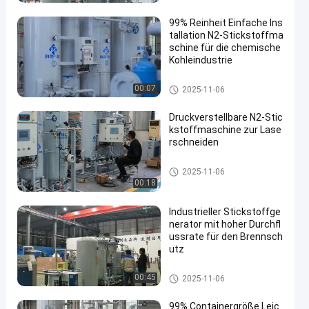
99% Reinheit Einfache Ins
tallation N2-Stickstoffma
schine für die chemische
Kohleindustrie
PSA-Stickstoffgasgeneratoren
00:07
2025-11-06
Druckverstellbare N2-Stic
kstoffmaschine zur Lase
rschneiden
PSA-Stickstoffgasgeneratoren
2025-11-06
00:18
Industrieller Stickstoffge
nerator mit hoher Durchfl
ussrate für den Brennsch
utz
Hoher Reinheitsgrad-Stickstoff
00:45
2025-11-06
-Generator
99% Containergröße Leic