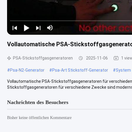
Vollautomatische PSA-Stickstoffgasgenerat
PSA-Stickstoffgasgeneratoren
2025-11-06
1 vie
#
Psa-N2-Generator
#
Psa-Art Stickstoff-Generator
#
System 
Vollautomatische PSA-Stickstoffgasgeneratoren für verschiede
Stickstoffgasgeneratoren für verschiedene Zwecke sind modernste
Nachrichten des Besuchers
Bisher keine öffentlichen Kommentare