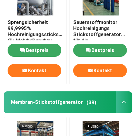
Sprengsicherheit
Sauerstoffmonitor
99,9995%
Hochreinigungs
Hochreinigungsstickstoffgenerator
Stickstoffgenerator
für Molybdänpulver
für die
Pulvermetallurgie
Bestpreis
Bestpreis
Kontakt
Kontakt
Membran-Stickstoffgenerator
(39)