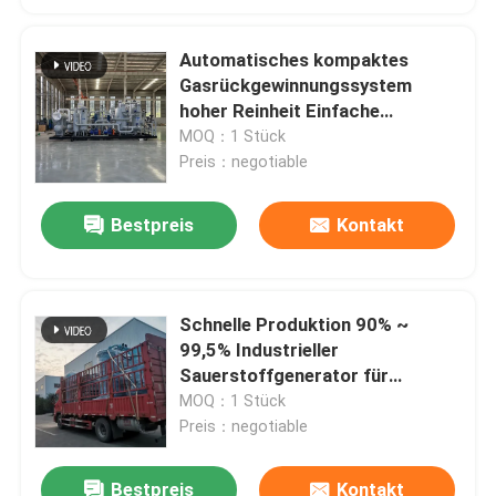
Automatisches kompaktes
Gasrückgewinnungssystem
hoher Reinheit Einfache
Installation
MOQ：1 Stück
Preis：negotiable
Bestpreis
Kontakt
Schnelle Produktion 90% ~
99,5% Industrieller
Sauerstoffgenerator für
Füllflaschen
MOQ：1 Stück
Preis：negotiable
Bestpreis
Kontakt