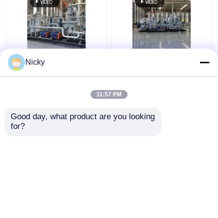
Niederdruck-
Automatisches
Nicky
Explosionssicherheitsgasrückgewinnungssystem
kompaktes
Wasserstoffrückgewinnungseinheit
Gasrückgewinnungssyste
hoher Reinheit Einfache
11:57 PM
Installation
Bestpreis
Bestpreis
Good day, what product are you looking 
for?
Kontakt
Kontakt
Sehen Sie mehr an
Startseite
Über uns
Kontakt
Desktop Site