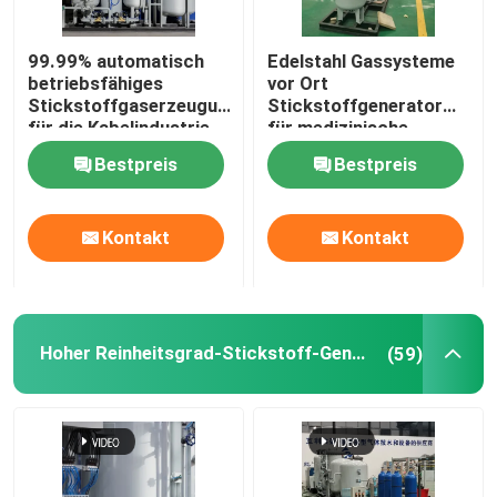
Stickstoffgasreiniger
99.99% automatisch
Edelstahl Gassysteme
betriebsfähiges
vor Ort
Stickstoffgaserzeugungssystem
Stickstoffgenerator
Methanol-Kracker
für die Kabelindustrie
für medizinische
Zwecke mit Sterilisator
Bestpreis
Bestpreis
Psa-Wasserstoff-Generator
Kontakt
Kontakt
Industriegasmischer
Luftkompressor
Hoher Reinheitsgrad-Stickstoff-Generator
(59)
Modularer Stickstoffgenerator
Modularer Sauerstoffgenerator