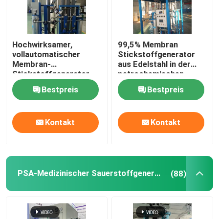
Hochwirksamer,
99,5% Membran
vollautomatischer
Stickstoffgenerator
Membran-
aus Edelstahl in der
Stickstoffgenerator
petrochemischen
für die Petrochemie
Industrie
Bestpreis
Bestpreis
Kontakt
Kontakt
PSA-Medizinischer Sauerstoffgenerator
(88)