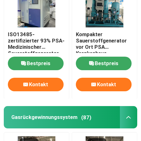
ISO13485-
Kompakter
zertifizierter 93% PSA-
Sauerstoffgenerator
Medizinischer
vor Ort PSA
Sauerstoffgenerator
Krankenhaus
mit Füllstation
Sauerstoffgenerator
Bestpreis
Bestpreis
Ölfrei
Kontakt
Kontakt
Gasrückgewinnungssystem
(87)