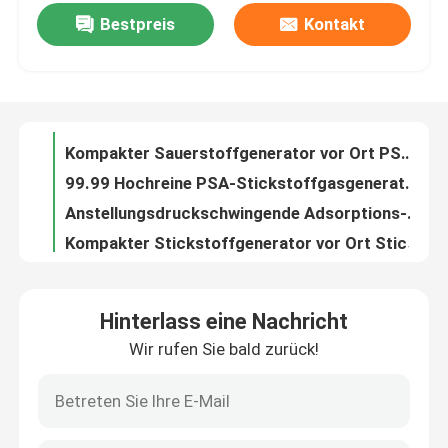
Bestpreis
Kontakt
ISO13485 Medizinisch zertifizierter PSA Medizinischer Sauerstoffgenerator für Krankenhäuser
Kompakter Sauerstoffgenerator vor Ort PSA Krankenhaus Sauerstoffgenerator Ölfrei
Werksbesichtigung
99.99 Hochreine PSA-Stickstoffgasgeneratoren für das Laserschneiden vor Ort
Anstellungsdruckschwingende Adsorptions-Industrie-PSA-Stickstoffgasgeneratoren
Qualitätskontrolle
Kompakter Stickstoffgenerator vor Ort Stickstoff Membrangenerator Energieeffizienz
Sicherheit Portable Membran Stickstoffgenerator Anlage Große Kapazität
Kontakt mit uns
Ammoniak-Krackeranlage mit hohem Wirkungsgrad
Automatische Ammoniak-Krackeranlage Ammoniak-Krackeranlage Niedriger Verbrauch
Neuigkeiten
Automatische Bedienung Einfache Installation Wasserstoffgasrückgewinnungssystem
Energieeinsparende Wasserstoffgasrückgewinnungsanlage für Kaltwalzwerke
Bitte um ein Angebot
Hinterlass eine Nachricht
Kompakte Größe Portable Inertgas Industrie Gas Trockner Maschine hohe Effizienz
Wir rufen Sie bald zurück!
Kohlenstoffstahl-Material Druckschwing-Adsorption PSA Stickstoffgasgeneratoren
PSA-Stickstoffgasgeneratoren
50 Hz PSA-Stickstoffgasgeneratoren mit Druckbehälterzertifikat
30NM3 ISO9001-zertifizierte PSA-Stickstoffgasgeneratoren zum Laserschneiden
Hoher Reinheitsgrad-Stickstoff-Generator
Niedrigleistungs-PSA-Stickstoffgasgeneratoren zum Laserschneiden