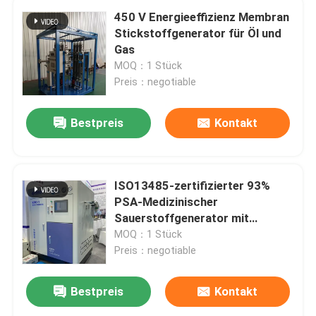
450 V Energieeffizienz Membran
Stickstoffgenerator für Öl und
Gas
MOQ：1 Stück
Preis：negotiable
Bestpreis
Kontakt
ISO13485-zertifizierter 93%
PSA-Medizinischer
Sauerstoffgenerator mit
Füllstation
MOQ：1 Stück
Preis：negotiable
Bestpreis
Kontakt