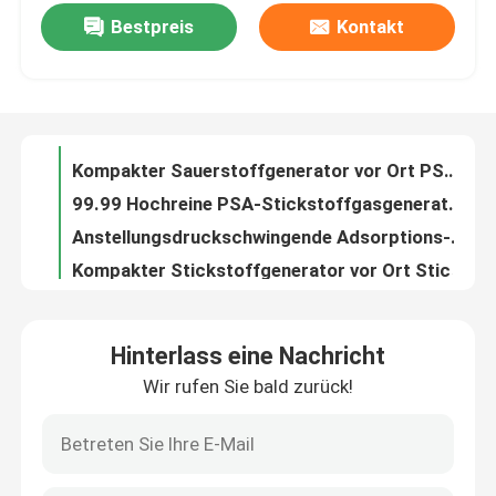
Bestpreis
Kontakt
ISO13485 Medizinisch zertifizierter PSA Medizinischer Sauerstoffgenerator für Krankenhäuser
Kompakter Sauerstoffgenerator vor Ort PSA Krankenhaus Sauerstoffgenerator Ölfrei
Werksbesichtigung
99.99 Hochreine PSA-Stickstoffgasgeneratoren für das Laserschneiden vor Ort
Anstellungsdruckschwingende Adsorptions-Industrie-PSA-Stickstoffgasgeneratoren
Qualitätskontrolle
Kompakter Stickstoffgenerator vor Ort Stickstoff Membrangenerator Energieeffizienz
Sicherheit Portable Membran Stickstoffgenerator Anlage Große Kapazität
Kontakt mit uns
Ammoniak-Krackeranlage mit hohem Wirkungsgrad
Automatische Ammoniak-Krackeranlage Ammoniak-Krackeranlage Niedriger Verbrauch
Neuigkeiten
Automatische Bedienung Einfache Installation Wasserstoffgasrückgewinnungssystem
Energieeinsparende Wasserstoffgasrückgewinnungsanlage für Kaltwalzwerke
Bitte um ein Angebot
Hinterlass eine Nachricht
Kompakte Größe Portable Inertgas Industrie Gas Trockner Maschine hohe Effizienz
Wir rufen Sie bald zurück!
Kohlenstoffstahl-Material Druckschwing-Adsorption PSA Stickstoffgasgeneratoren
PSA-Stickstoffgasgeneratoren
50 Hz PSA-Stickstoffgasgeneratoren mit Druckbehälterzertifikat
30NM3 ISO9001-zertifizierte PSA-Stickstoffgasgeneratoren zum Laserschneiden
Hoher Reinheitsgrad-Stickstoff-Generator
Niedrigleistungs-PSA-Stickstoffgasgeneratoren zum Laserschneiden