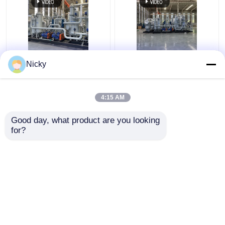
Niederdruck-
Automatisches
Nicky
Explosionssicherheitsgasrückgewinnungssystem
kompaktes
Wasserstoffrückgewinnungseinheit
Gasrückgewinnungssyste
hoher Reinheit Einfache
4:15 AM
Installation
Bestpreis
Bestpreis
Good day, what product are you looking 
for?
Kontakt
Kontakt
Sehen Sie mehr an
Startseite
Über uns
Kontakt
Desktop Site