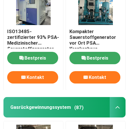
ISO13485-
Kompakter
zertifizierter 93% PSA-
Sauerstoffgenerator
Medizinischer
vor Ort PSA
Sauerstoffgenerator
Krankenhaus
mit Füllstation
Sauerstoffgenerator
Bestpreis
Bestpreis
Ölfrei
Kontakt
Kontakt
Gasrückgewinnungssystem
(87)