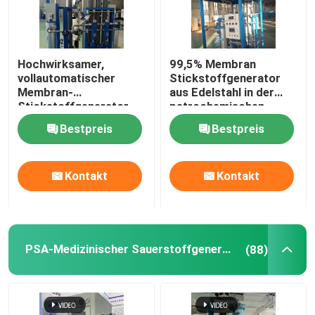
Hochwirksamer,
99,5% Membran
vollautomatischer
Stickstoffgenerator
Membran-
aus Edelstahl in der
Stickstoffgenerator
petrochemischen
für die Petrochemie
Industrie
Bestpreis
Bestpreis
Kontakt
Kontakt
PSA-Medizinischer Sauerstoffgenerator
(88)