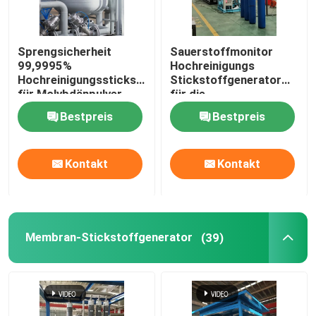
Sprengsicherheit
Sauerstoffmonitor
99,9995%
Hochreinigungs
Hochreinigungsstickstoffgenerator
Stickstoffgenerator
für Molybdänpulver
für die
Pulvermetallurgie
Bestpreis
Bestpreis
Kontakt
Kontakt
Membran-Stickstoffgenerator
(39)