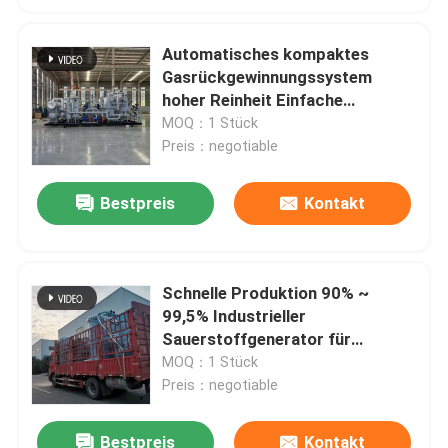
Automatisches kompaktes
Gasrückgewinnungssystem
hoher Reinheit Einfache
Installation
MOQ：1 Stück
Preis：negotiable
Bestpreis
Kontakt
Schnelle Produktion 90% ~
99,5% Industrieller
Sauerstoffgenerator für
Füllflaschen
MOQ：1 Stück
Preis：negotiable
Bestpreis
Kontakt