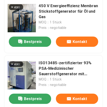
450 V Energieeffizienz Membran
Stickstoffgenerator für Öl und
Gas
MOQ：1 Stück
Preis：negotiable
Bestpreis
Kontakt
ISO13485-zertifizierter 93%
PSA-Medizinischer
Sauerstoffgenerator mit
Füllstation
MOQ：1 Stück
Preis：negotiable
Bestpreis
Kontakt