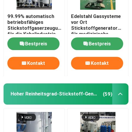
Stickstoffgasreiniger
99.99% automatisch
Edelstahl Gassysteme
betriebsfähiges
vor Ort
Stickstoffgaserzeugungssystem
Stickstoffgenerator
Methanol-Kracker
für die Kabelindustrie
für medizinische
Zwecke mit Sterilisator
Bestpreis
Bestpreis
Psa-Wasserstoff-Generator
Kontakt
Kontakt
Industriegasmischer
Luftkompressor
Hoher Reinheitsgrad-Stickstoff-Generator
(59)
Modularer Stickstoffgenerator
Modularer Sauerstoffgenerator