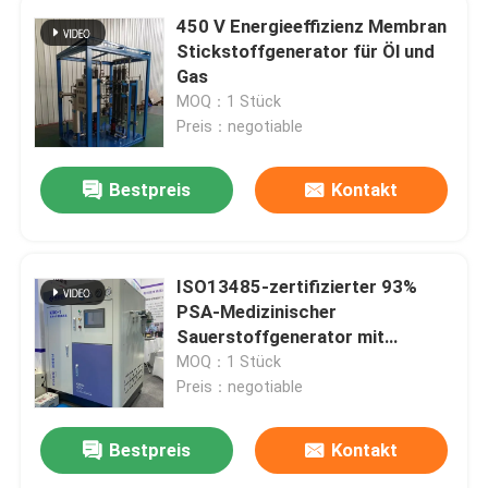
450 V Energieeffizienz Membran
Stickstoffgenerator für Öl und
Gas
MOQ：1 Stück
Preis：negotiable
Bestpreis
Kontakt
ISO13485-zertifizierter 93%
PSA-Medizinischer
Sauerstoffgenerator mit
Füllstation
MOQ：1 Stück
Preis：negotiable
Bestpreis
Kontakt