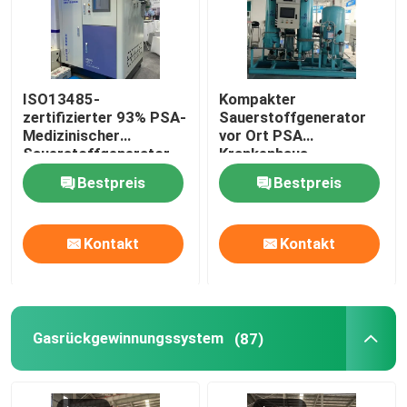
ISO13485-
Kompakter
zertifizierter 93% PSA-
Sauerstoffgenerator
Medizinischer
vor Ort PSA
Sauerstoffgenerator
Krankenhaus
mit Füllstation
Sauerstoffgenerator
Bestpreis
Bestpreis
Ölfrei
Kontakt
Kontakt
Gasrückgewinnungssystem
(87)