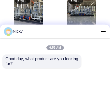
Niederdruck-
Automatisches
Nicky
Explosionssicherheitsgasrückgewinnungssystem
kompaktes
Wasserstoffrückgewinnungseinheit
Gasrückgewinnungssyste
hoher Reinheit Einfache
6:55 AM
Installation
Bestpreis
Bestpreis
Good day, what product are you looking 
for?
Kontakt
Kontakt
Sehen Sie mehr an
Startseite
Über uns
Kontakt
Desktop Site