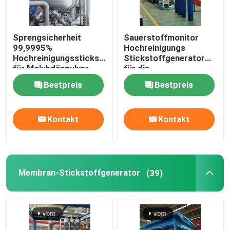
Sprengsicherheit
Sauerstoffmonitor
99,9995%
Hochreinigungs
Hochreinigungsstickstoffgenerator
Stickstoffgenerator
für Molybdänpulver
für die
Pulvermetallurgie
Bestpreis
Bestpreis
Kontakt
Kontakt
Membran-Stickstoffgenerator
(39)