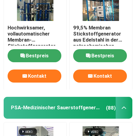
Hochwirksamer,
99,5% Membran
vollautomatischer
Stickstoffgenerator
Membran-
aus Edelstahl in der
Stickstoffgenerator
petrochemischen
für die Petrochemie
Industrie
Bestpreis
Bestpreis
Kontakt
Kontakt
PSA-Medizinischer Sauerstoffgenerator
(88)