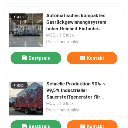
Automatisches kompaktes
Gasrückgewinnungssystem
hoher Reinheit Einfache
Installation
MOQ：1 Stück
Preis：negotiable
Bestpreis
Kontakt
Schnelle Produktion 90% ~
99,5% Industrieller
Sauerstoffgenerator für
Füllflaschen
MOQ：1 Stück
Preis：negotiable
Bestpreis
Kontakt