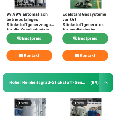
Stickstoffgasreiniger
99.99% automatisch
Edelstahl Gassysteme
betriebsfähiges
vor Ort
Stickstoffgaserzeugungssystem
Stickstoffgenerator
Methanol-Kracker
für die Kabelindustrie
für medizinische
Zwecke mit Sterilisator
Bestpreis
Bestpreis
Psa-Wasserstoff-Generator
Kontakt
Kontakt
Industriegasmischer
Luftkompressor
Hoher Reinheitsgrad-Stickstoff-Generator
(59)
Modularer Stickstoffgenerator
Modularer Sauerstoffgenerator