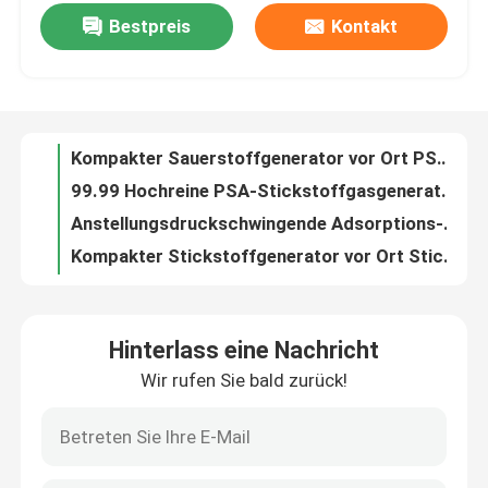
Bestpreis
Kontakt
ISO13485 Medizinisch zertifizierter PSA Medizinischer Sauerstoffgenerator für Krankenhäuser
Kompakter Sauerstoffgenerator vor Ort PSA Krankenhaus Sauerstoffgenerator Ölfrei
Werksbesichtigung
99.99 Hochreine PSA-Stickstoffgasgeneratoren für das Laserschneiden vor Ort
Anstellungsdruckschwingende Adsorptions-Industrie-PSA-Stickstoffgasgeneratoren
Qualitätskontrolle
Kompakter Stickstoffgenerator vor Ort Stickstoff Membrangenerator Energieeffizienz
Sicherheit Portable Membran Stickstoffgenerator Anlage Große Kapazität
Kontakt mit uns
Ammoniak-Krackeranlage mit hohem Wirkungsgrad
Automatische Ammoniak-Krackeranlage Ammoniak-Krackeranlage Niedriger Verbrauch
Neuigkeiten
Automatische Bedienung Einfache Installation Wasserstoffgasrückgewinnungssystem
Energieeinsparende Wasserstoffgasrückgewinnungsanlage für Kaltwalzwerke
Bitte um ein Angebot
Hinterlass eine Nachricht
Kompakte Größe Portable Inertgas Industrie Gas Trockner Maschine hohe Effizienz
Wir rufen Sie bald zurück!
Kohlenstoffstahl-Material Druckschwing-Adsorption PSA Stickstoffgasgeneratoren
PSA-Stickstoffgasgeneratoren
50 Hz PSA-Stickstoffgasgeneratoren mit Druckbehälterzertifikat
30NM3 ISO9001-zertifizierte PSA-Stickstoffgasgeneratoren zum Laserschneiden
Hoher Reinheitsgrad-Stickstoff-Generator
Niedrigleistungs-PSA-Stickstoffgasgeneratoren zum Laserschneiden