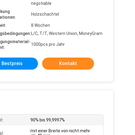
negotiable
ckung
Holzschachtel
ationen:
eit:
8 Wochen
gsbedingungen:
L/C, T/T, Western Union, MoneyGram
gungsmaterial-
1000pcs pro Jahr
it:
Bestpreis
Kontakt
t:
90% bis 99,9997%
mit einer Breite von nicht mehr
al: