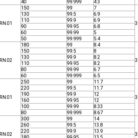
40
99.999
4.3
150
99
7
130
99.5
6.9
110
99.9
6.9
RN.01
3
90
99.95
6.8
60
99.99
5
50
99.999
5.4
180
99
8.4
150
99.5
8
130
99.9
8.2
RN.02
3
110
99.95
8.2
80
99.99
6.7
60
99.999
6.5
250
99
11.7
220
99.5
11.7
190
99.9
12
RN.01
3
160
99.95
12
100
99.99
8.33
80
99.999
8.67
300
99
14
260
99.5
13.8
220
99.9
13.9
RN.02
3
180
99.95
13.5