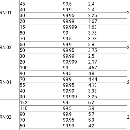
45
99.5
2.4
40
99.9
2.4
RN.01
2
30
99.95
2.25
20
99.99
1.67
15
99.999
1.63
80
99
3.73
70
99.5
3.73
60
99.9
3.8
RN.02
2
50
99.95
3.75
30
99.99
2.5
20
99.999
2.17
100
99
4.67
90
99.5
4.8
70
99.9
4.44
RN.01
2
55
99.95
4.13
40
99.99
3.33
30
99.999
3.25
132
99
6.2
110
99.5
5.9
90
99.9
5.7
RN.02
2
70
99.95
5.3
50
99.99
4.2