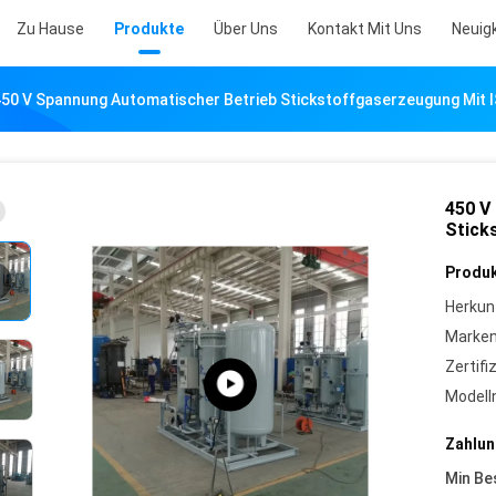
Zu Hause
Produkte
Über Uns
Kontakt Mit Uns
Neuig
450 V Spannung Automatischer Betrieb Stickstoffgaserzeugung Mit 
450 V
Stick
Produk
Herkun
Marke
Zertifi
Model
Zahlun
Min Be