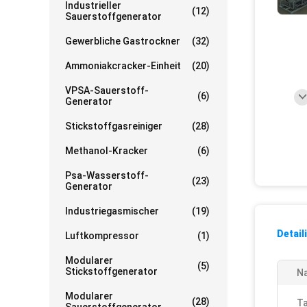
Industrieller
(12)
Sauerstoffgenerator
Gewerbliche Gastrockner
(32)
Ammoniakcracker-Einheit
(20)
VPSA-Sauerstoff-
(6)
Generator
Stickstoffgasreiniger
(28)
Methanol-Kracker
(6)
Psa-Wasserstoff-
(23)
Generator
Industriegasmischer
(19)
Detail
Luftkompressor
(1)
Modularer
(5)
Stickstoffgenerator
N
Modularer
(28)
Ta