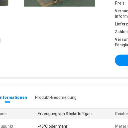
Preis:
Verpa
Inform
Lieferz
Zahlun
Versor
Fähigke
informationen
Produkt-Beschreibung
ame:
Erzeugung von Stickstoffgas
Reinhei
upunkt:
-45°C oder mehr
Materi