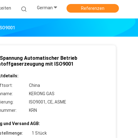
German
keiten
Referenzen
ISO9001
 Spannung Automatischer Betrieb
stoffgaserzeugung mit ISO9001
tdetails:
ftsort:
China
nname:
KERONG GAS
zierung:
ISO9001, CE, ASME
lnummer:
KRN
g und Versand AGB:
stellmenge:
1 Stück