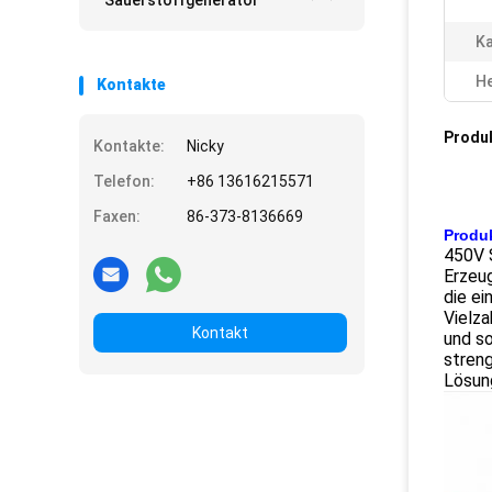
Sauerstoffgenerator
Ka
He
Kontakte
Produ
Kontakte:
Nicky
Telefon:
+86 13616215571
Faxen:
86-373-8136669
Produ
450V 
Erzeug
die ei
Vielza
Kontakt
und so
streng
Lösung