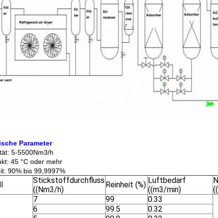
ische Parameter
tät: 5-5500Nm3/h
kt: 45 °C oder mehr
it: 90% bis 99,9997%
Stickstoffdurchfluss
Luftbedarf
N
l
Reinheit (%)
((Nm3/h)
((m3/min)
(
7
99
0.33
6
99.5
0.32