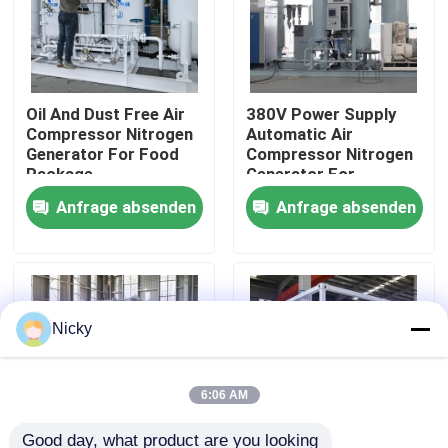
Werksbesichtigung
Oil And Dust Free Air
380V Power Supply
Qualitätskontrolle
Compressor Nitrogen
Automatic Air
Generator For Food
Compressor Nitrogen
Package
Generator For
Kontakt mit uns
Beverage Filling
Anfrage absenden
Anfrage absenden
Neuigkeiten
Bitte um ein Angebot
Nicky
PSA-Stickstoffgasgeneratoren
6:06 AM
Hoher Reinheitsgrad-Stickstoff-Generator
Good day, what product are you looking 