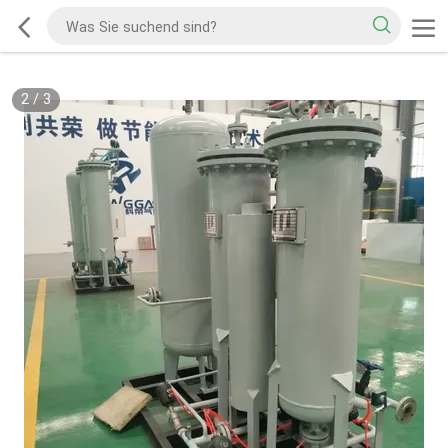
2
/
3