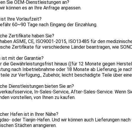
eten Sie OEM-Dienstleistungen an?
 wir können es an Ihre Anfrage anpassen.
 ist Ihre Vorlaufzeit?
efähr 60~90 Tage nach Eingang der Einzahlung.
che Zertifikate haben Sie?
r haben ASME, CE, ISO9001-2015, ISO13485 für den medizinische
ische Zertifikate für verschiedene Länder beantragen, wie SONCA
 ist mit der Garantie?
er die Gewährleistungsfrist hinaus ((für 12 Monate gegen Herst
tung nach Inbetriebnahme oder 18 Monate ab Lieferung, je nachd
teile zur Verfügung., Zubehör, leicht beschädigte Teile über eine
che Dienstleistungen bieten Sie an?
verkaufsservice, In-Sales-Service, After-Sales-Service. Wenn Sie
den vorstellen, von Ihnen zu kaufen.
cher Hafen ist in Ihrer Nähe?
gdao- oder Tianjin-Hafen. Und wir können auch Lieferungen nach
ischen Städten arrangieren.