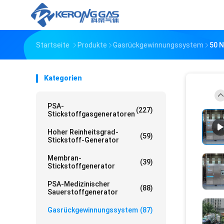
Startseite
Produkte
Gasrückgewinnungssystem
50 
Kategorien
PSA-
(227)
Stickstoffgasgeneratoren
Hoher Reinheitsgrad-
(59)
Stickstoff-Generator
Membran-
(39)
Stickstoffgenerator
PSA-Medizinischer
(88)
Sauerstoffgenerator
Gasrückgewinnungssystem
(87)