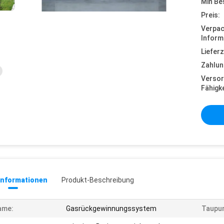
Min Be
Preis:
Verpa
Inform
Lieferz
Zahlun
Versor
Fähigke
informationen
Produkt-Beschreibung
ame:
Gasrückgewinnungssystem
Taupun