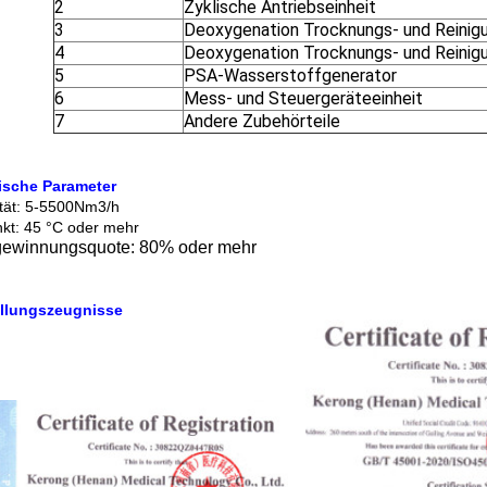
2
Zyklische Antriebseinheit
3
Deoxygenation Trocknungs- und Reinigu
4
Deoxygenation Trocknungs- und Reinigu
5
PSA-Wasserstoffgenerator
6
Mess- und Steuergeräteeinheit
7
Andere Zubehörteile
ische Parameter
tät: 5-5500Nm3/h
kt: 45 °C oder mehr
ewinnungsquote: 80% oder mehr
ellungszeugnisse