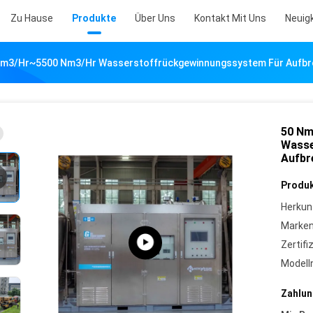
Zu Hause
Produkte
Über Uns
Kontakt Mit Uns
Neuig
Nm3/Hr~5500 Nm3/Hr Wasserstoffrückgewinnungssystem Für Aufbr
50 Nm
Wasse
Aufbr
Produk
Herkun
Marke
Zertifi
Model
Zahlun