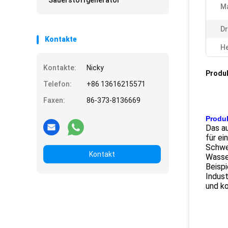
Sauerstoffgenerator
Ma
Dr
Kontakte
He
Kontakte:
Nicky
Produ
Telefon:
+86 13616215571
Faxen:
86-373-8136669
Produ
Das a
für e
Schwe
Kontakt
Wasser
Beispi
Indust
und k