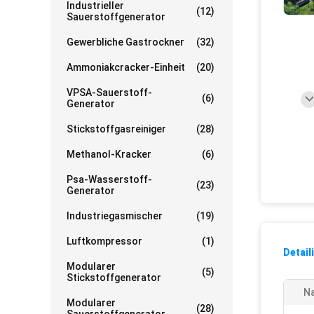
Industrieller
(12)
Sauerstoffgenerator
Gewerbliche Gastrockner
(32)
Ammoniakcracker-Einheit
(20)
VPSA-Sauerstoff-
(6)
Generator
Stickstoffgasreiniger
(28)
Methanol-Kracker
(6)
Psa-Wasserstoff-
(23)
Generator
Industriegasmischer
(19)
Luftkompressor
(1)
Detail
Modularer
(5)
Stickstoffgenerator
N
Modularer
(28)