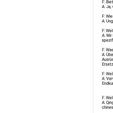
F: Bi
A: Ja,
F: Wie
A: Ung
F: Wel
A: Wi
spezif
F: Was
A: Üb
Ausrüs
Ersatz
F: Wel
A: Vor
Endkun
F: Wel
A: Qin
chines