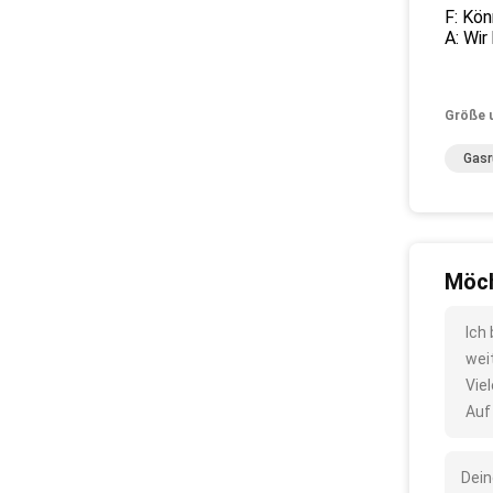
F: Kö
A: Wir
Größe 
Gasr
Möch
Ich
wei
Vie
Auf