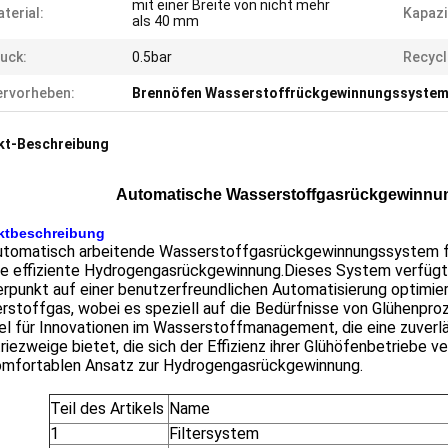
mit einer Breite von nicht mehr
terial:
Kapazi
als 40 mm
uck:
0.5bar
Recycl
rvorheben:
Brennöfen Wasserstoffrückgewinnungssyste
kt-Beschreibung
Automatische Wasserstoffgasrückgewinnun
ktbeschreibung
utomatisch arbeitende Wasserstoffgasrückgewinnungssystem für
ine effiziente Hydrogengasrückgewinnung.Dieses System verfügt
rpunkt auf einer benutzerfreundlichen Automatisierung optimie
stoffgas, wobei es speziell auf die Bedürfnisse von Glühenproz
el für Innovationen im Wasserstoffmanagement, die eine zuverl
riezweige bietet, die sich der Effizienz ihrer Glühöfenbetriebe 
omfortablen Ansatz zur Hydrogengasrückgewinnung.
Teil des Artikels
Name
1
Filtersystem