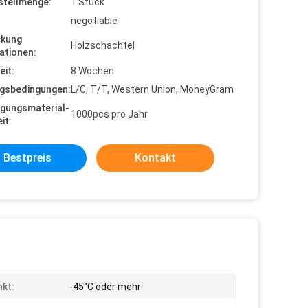
stellmenge:
1 Stück
negotiable
ckung
Holzschachtel
ationen:
eit:
8 Wochen
gsbedingungen:
L/C, T/T, Western Union, MoneyGram
gungsmaterial-
1000pcs pro Jahr
it:
Bestpreis
Kontakt
kt:
-45°C oder mehr