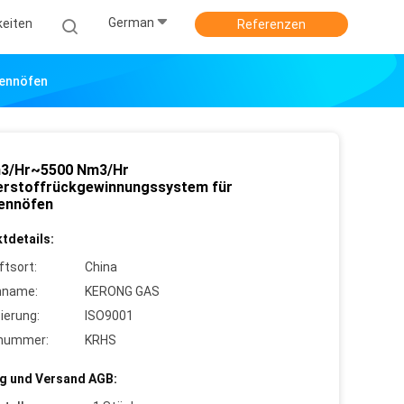
German
keiten
Referenzen
ennöfen
3/Hr~5500 Nm3/Hr
rstoffrückgewinnungssystem für
ennöfen
tdetails:
ftsort:
China
nname:
KERONG GAS
zierung:
ISO9001
lnummer:
KRHS
g und Versand AGB: