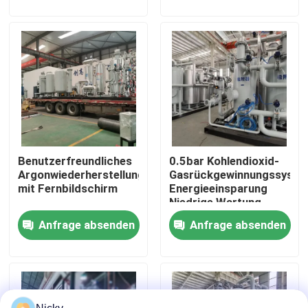
Werksbesichtigung
Qualitätskontrolle
Kontakt mit uns
Benutzerfreundliches
0.5bar Kohlendioxid-
Neuigkeiten
Argonwiederherstellungssystem
Gasrückgewinnungssyste
mit Fernbildschirm
Energieeinsparung
Niedrige Wartung
Bitte um ein Angebot
Anfrage absenden
Anfrage absenden
PSA-Stickstoffgasgeneratoren
Hoher Reinheitsgrad-Stickstoff-Generator