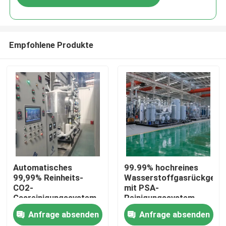
Empfohlene Produkte
Zu Hause
Automatisches
99.99% hochreines
99,99% Reinheits-
Wasserstoffgasrückgewi
CO2-
mit PSA-
Produkte
Gasreinigungssystem
Reinigungssystem
mit Gasreiniger
Anfrage absenden
Anfrage absenden
Über uns