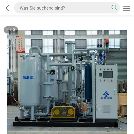
2
/
3