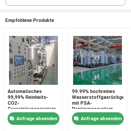
Empfohlene Produkte
Automatisches
99.99% hochreines
Zu Hause
99,99% Reinheits-
Wasserstoffgasrückgewi
CO2-
mit PSA-
Gasreinigungssystem
Reinigungssystem
Produkte
mit Gasreiniger
Anfrage absenden
Anfrage absenden
Über uns