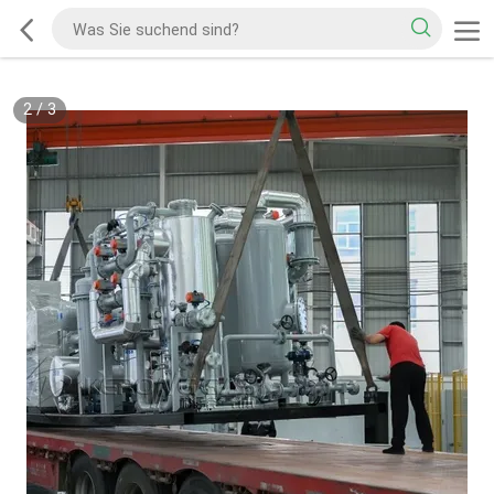
2
/
3