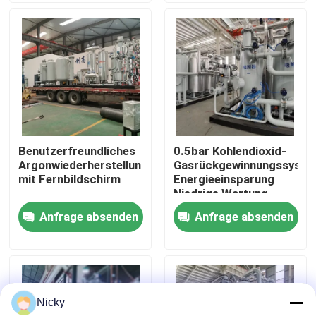
Werksbesichtigung
Qualitätskontrolle
Kontakt mit uns
Benutzerfreundliches
0.5bar Kohlendioxid-
Argonwiederherstellungssystem
Gasrückgewinnungssyste
Neuigkeiten
mit Fernbildschirm
Energieeinsparung
Niedrige Wartung
Anfrage absenden
Anfrage absenden
Bitte um ein Angebot
PSA-Stickstoffgasgeneratoren
Nicky
Hoher Reinheitsgrad-Stickstoff-Generator