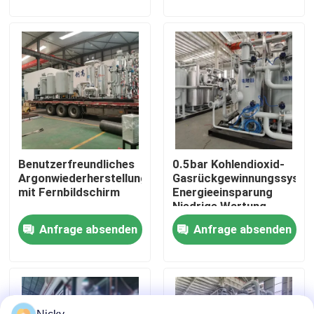
Werksbesichtigung
Qualitätskontrolle
Kontakt mit uns
Benutzerfreundliches
0.5bar Kohlendioxid-
Neuigkeiten
Argonwiederherstellungssystem
Gasrückgewinnungssyste
mit Fernbildschirm
Energieeinsparung
Niedrige Wartung
Bitte um ein Angebot
Anfrage absenden
Anfrage absenden
PSA-Stickstoffgasgeneratoren
Hoher Reinheitsgrad-Stickstoff-Generator