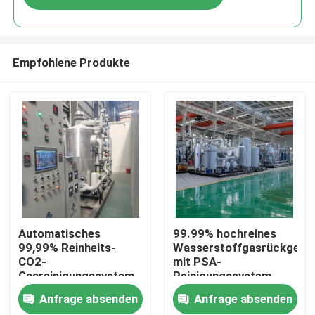
Empfohlene Produkte
Zu Hause
Automatisches
99.99% hochreines
99,99% Reinheits-
Wasserstoffgasrückgewi
CO2-
mit PSA-
Produkte
Gasreinigungssystem
Reinigungssystem
mit Gasreiniger
Anfrage absenden
Anfrage absenden
Über uns