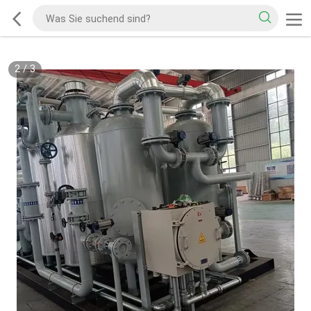
2
/
3