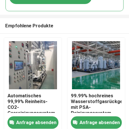
Empfohlene Produkte
Zu Hause
Automatisches
99.99% hochreines
99,99% Reinheits-
Wasserstoffgasrückgewi
CO2-
mit PSA-
Produkte
Gasreinigungssystem
Reinigungssystem
mit Gasreiniger
Anfrage absenden
Anfrage absenden
Über uns