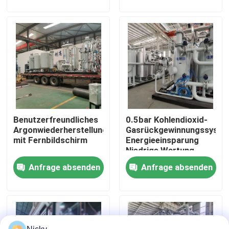
Werksbesichtigung
Qualitätskontrolle
Kontakt mit uns
Benutzerfreundliches
0.5bar Kohlendioxid-
Neuigkeiten
Argonwiederherstellungssystem
Gasrückgewinnungssyste
mit Fernbildschirm
Energieeinsparung
Niedrige Wartung
Bitte um ein Angebot
Anfrage absenden
Anfrage absenden
PSA-Stickstoffgasgeneratoren
Hoher Reinheitsgrad-Stickstoff-Generator