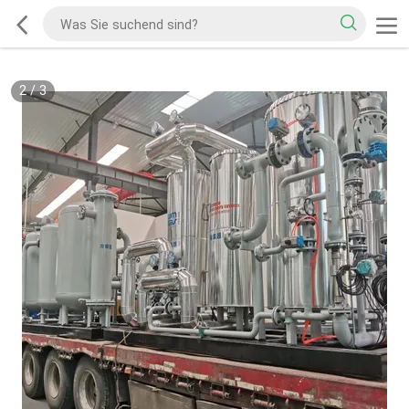
2
/
3