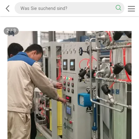
2
/
3