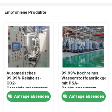
Empfohlene Produkte
Automatisches
99.99% hochreines
99,99% Reinheits-
Wasserstoffgasrückgewi
Zu Hause
CO2-
mit PSA-
Gasreinigungssystem
Reinigungssystem
mit Gasreiniger
Produkte
Anfrage absenden
Anfrage absenden
Über uns