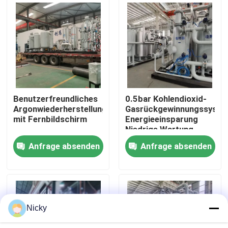
Werksbesichtigung
Qualitätskontrolle
Kontakt mit uns
Benutzerfreundliches
0.5bar Kohlendioxid-
Argonwiederherstellungssystem
Gasrückgewinnungssyste
mit Fernbildschirm
Energieeinsparung
Neuigkeiten
Niedrige Wartung
Anfrage absenden
Anfrage absenden
Bitte um ein Angebot
PSA-Stickstoffgasgeneratoren
Nicky
Hoher Reinheitsgrad-Stickstoff-Generator